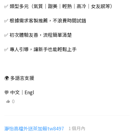
✅ 類型多元（氣質｜甜美｜輕熟｜高冷｜女友感等）
✅ 根據需求客製推薦，不浪費時間試錯
✅ 初次體驗友善，流程簡單清楚
✅ 專人引導，讓新手也能輕鬆上手
🌍 多語言支援
💬 中文｜Engl
0
瀞怡高檔外送茶加賴tw8497
1 個月內