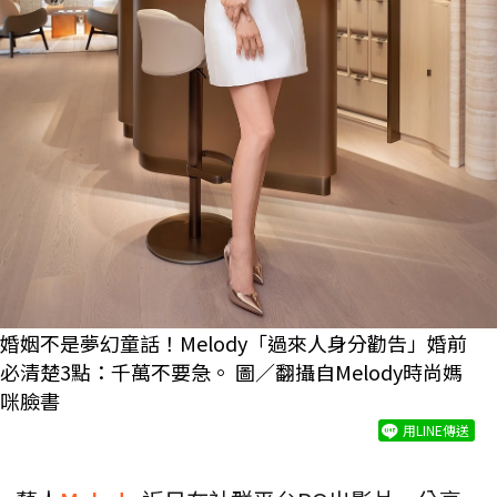
婚姻不是夢幻童話！Melody「過來人身分勸告」婚前
必清楚3點：千萬不要急。 圖／翻攝自
Melody時尚媽
咪臉書
用LINE傳送