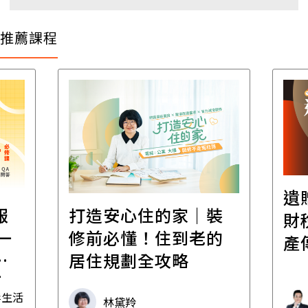
推薦課程
遺
報
打造安心住的家｜裝
財
一
修前必懂！住到老的
產
一
居住規劃全攻略
先
毒生活
林黛羚