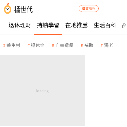
購買課程
退休理財
持續學習
在地推薦
生活百科
養生村
退休金
自書遺囑
補助
獨老