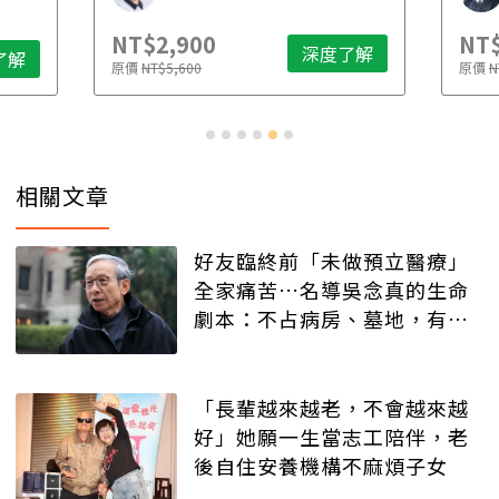
NT$2,900
NT$
深度了解
了解
原價
NT$5,600
原價
N
相關文章
好友臨終前「未做預立醫療」
全家痛苦…名導吳念真的生命
劇本：不占病房、墓地，有人
記得就好
「長輩越來越老，不會越來越
好」她願一生當志工陪伴，老
後自住安養機構不麻煩子女