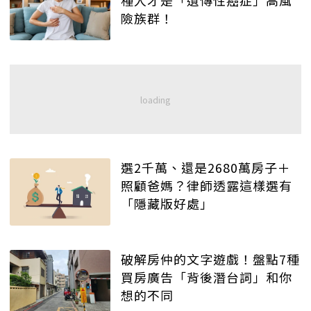
種人才是「遺傳性癌症」高風
險族群！
選2千萬、還是2680萬房子＋
照顧爸媽？律師透露這樣選有
「隱藏版好處」
破解房仲的文字遊戲！盤點7種
買房廣告「背後潛台詞」和你
想的不同