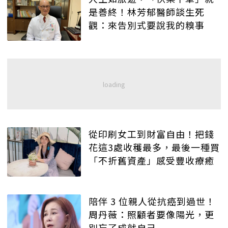
是善終！林芳郁醫師談生死
觀：來告別式要說我的糗事
從印刷女工到財富自由！把錢
花這3處收穫最多，最後一種買
「不折舊資產」感受豐收療癒
陪伴 3 位親人從抗癌到過世！
周丹薇：照顧者要像陽光，更
別忘了成就自己