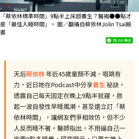
「蔡依林標準時間」9點半上床超養生？醫揭●●點才
是「最佳入睡時間」。 圖／翻攝自
蔡依林Jolin Tsai臉
書
用LINE傳送
天后
蔡依林
年近45歲童顏不減、唱跳有
力，近日她在Podcast中分享
養生
祕訣，
透露自己每天固定在晚上9點半就寢，掀
起一波自發性早睡風潮，甚至還立訂「蔡
依林時間」，讓網友們爭相效仿，但不少
人反而睡不著。醫師指出，不用逼自己一
定要9點多睡覺，研究顯示，只要在晚上