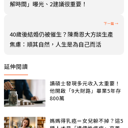
解時間」曝光、2建議很重要！
40歲後結婚仍被催生？陳喬恩大方談生產
焦慮：順其自然，人生是為自己而活
延伸閱讀
讀碩士發現多元收入太重要！
他開啟「9大財路」畢業5年存
800萬
媽媽得乳癌＝女兒躲不掉？這5