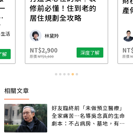
財稅專家親授，讓資
老的
產傳承更有效率
財稅專家 朱家棟
NT$2,500
N
度了解
深度了解
原價
NT$4,888
原
相關文章
好友臨終前「未做預立醫療」
全家痛苦…名導吳念真的生命
劇本：不占病房、墓地，有人
記得就好