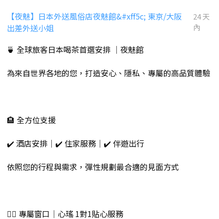
【夜魅】日本外送風俗店夜魅館&#xff5c; 東京/大阪
24 天
出差外送小姐
內
🍵 全球旅客日本喝茶首選安排 ｜夜魅館
為來自世界各地的您，打造安心、隱私、專屬的高品質體驗
🏨 全方位支援
✔️ 酒店安排｜✔️ 住家服務｜✔️ 伴遊出行
依照您的行程與需求，彈性規劃最合適的見面方式
💁‍♀️ 專屬窗口｜心瑤 1對1貼心服務