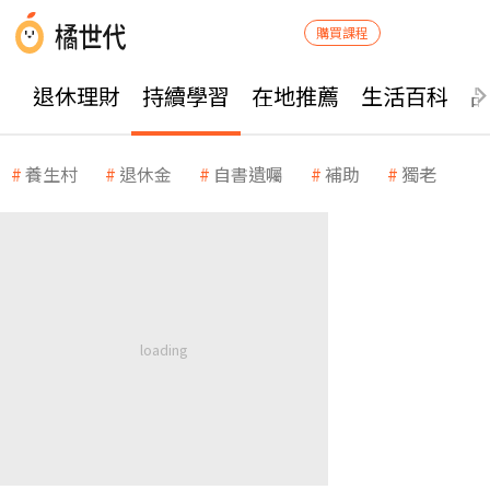
購買課程
退休理財
持續學習
在地推薦
生活百科
養生村
退休金
自書遺囑
補助
獨老