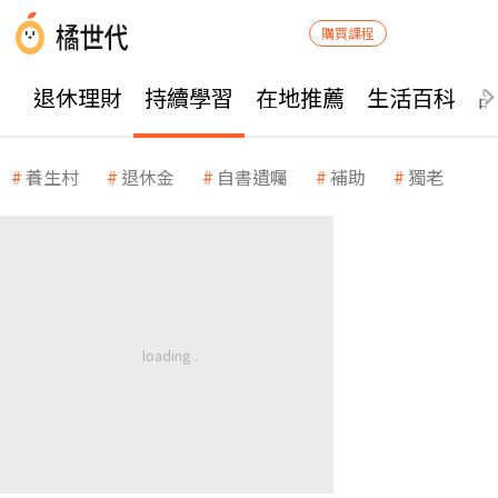
購買課程
退休理財
持續學習
在地推薦
生活百科
養生村
退休金
自書遺囑
補助
獨老