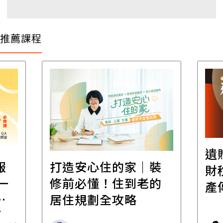
推薦課程
遺
報
打造安心住的家｜裝
財
一
修前必懂！住到老的
產
一
居住規劃全攻略
先