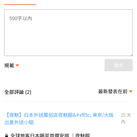
規範
發布
最新發表在前
全部評論 (
)
2
【夜魅】日本外送風俗店夜魅館&#xff5c; 東京/大阪
25 天
出差外送小姐
內
🍵 全球旅客日本喝茶首選安排 ｜夜魅館