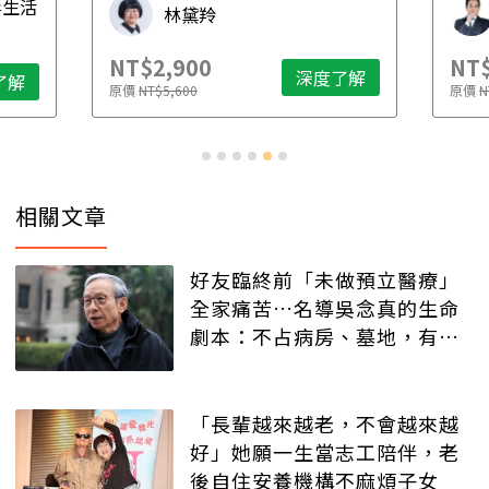
毒生活
林黛羚
NT$2,900
NT$
深度了解
了解
原價
NT$5,600
原價
N
相關文章
好友臨終前「未做預立醫療」
全家痛苦…名導吳念真的生命
劇本：不占病房、墓地，有人
記得就好
「長輩越來越老，不會越來越
好」她願一生當志工陪伴，老
後自住安養機構不麻煩子女