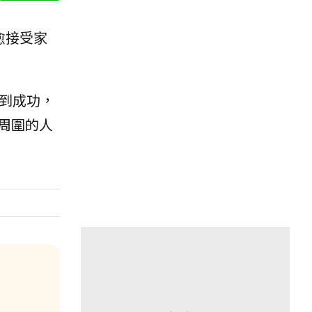
愈接受家
到成功，
周圍的人
：