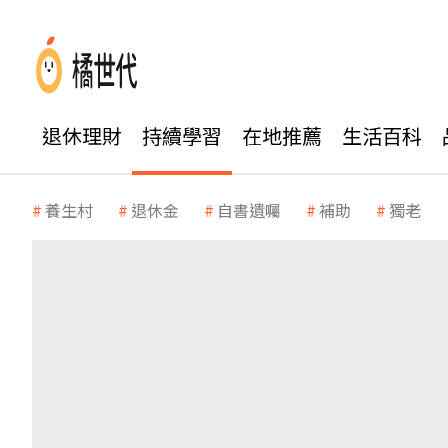
退休理財
持續學習
在地推薦
生活百科
養生村
退休金
自書遺囑
補助
獨老