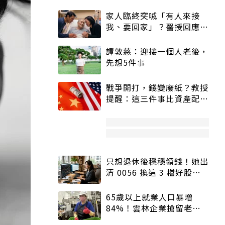
家人臨終突喊「有人來接
我、要回家」？醫授回應方
式快學：避免抱憾終生
譚敦慈：迎接一個人老後，
先想5件事
戰爭開打，錢變廢紙？教授
提醒：這三件事比資產配置
更重要！
只想退休後穩穩領錢！她出
清 0056 換這 3 檔好股：
股價高點照樣買
65歲以上就業人口暴增
84%！雲林企業搶留老員
工：穩定性高、經驗豐富