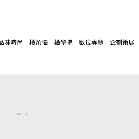
品味時尚
橘煩惱
橘學院
數位專題
企劃策展