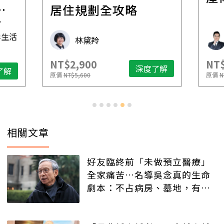
一
居住規劃全攻略
先
毒生活
林黛羚
NT$2,900
NT$
深度了解
了解
原價
NT$5,600
原價
N
相關文章
好友臨終前「未做預立醫療」
全家痛苦…名導吳念真的生命
劇本：不占病房、墓地，有人
記得就好