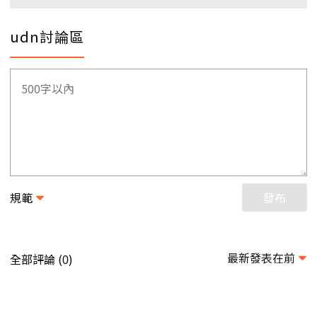
udn討論區
規範
發布
最新發表在前
全部評論 (
)
0