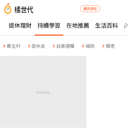
購買課程
退休理財
持續學習
在地推薦
生活百科
養生村
退休金
自書遺囑
補助
獨老