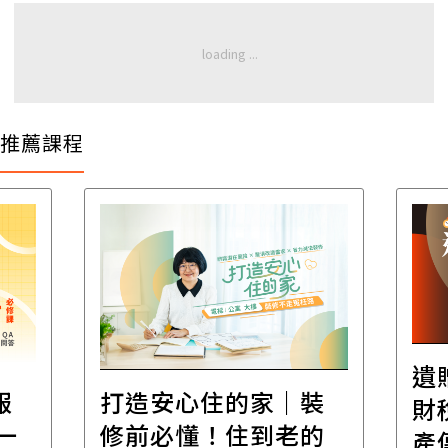
推薦課程
遺
報
打造安心住的家｜裝
財
一
修前必懂！住到老的
產