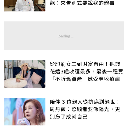
觀：來告別式要說我的糗事
從印刷女工到財富自由！把錢
花這3處收穫最多，最後一種買
「不折舊資產」感受豐收療癒
陪伴 3 位親人從抗癌到過世！
周丹薇：照顧者要像陽光，更
別忘了成就自己