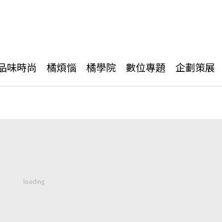
品味時尚
橘煩惱
橘學院
數位專題
企劃策展