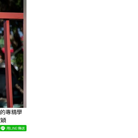
時的專精學
欣穎
用LINE傳送