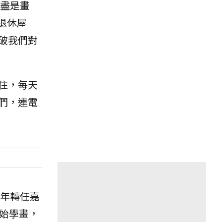
盡是畫
退休屋
破我們對
住，每天
們，連電
5年轉任嘉
始學畫，