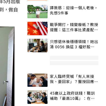
年5月出版
譚敦慈：迎接一個人老後，
到，做自
先想5件事
戰爭開打，錢變廢紙？教授
提醒：這三件事比資產配置
更重要！
只想退休後穩穩領錢！她出
清 0056 換這 3 檔好股：
股價高點照樣買
家人臨終突喊「有人來接
我、要回家」？醫授回應方
式快學：避免抱憾終生
45歲以上政府送錢！職訓
補助「最高10萬」：在
職、待業都能申請