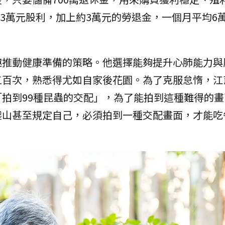
取3萬元股利，加上約3萬元的勞退金，一個月平均6
趣推動健康準備的策略。他選擇能夠提升心肺能力與
五百次，熟悉得尤如自家後花園。為了克服怠惰，江
拍到99種昆蟲的交配」，為了能拍到這種難得的畫
爬山甚至規定自己，必須拍到一種交配畫面，才能吃