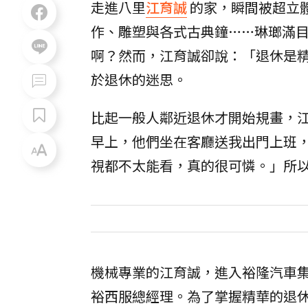
走進八里
江育誠
的家，瞬間被超立
作、雕塑與各式古典鐘……琳瑯滿
啊？然而，江育誠卻說：「退休是
於退休的迷思。
比起一般人鄰近退休才開始規畫，
早上，他們坐在客廳送我出門上班
視都不太能看，真的很可憐。」所
機械專業的江育誠，進入裕隆汽車集
裕西服總經理。為了掌握精華的退休