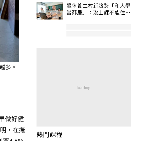
退休養生村新趨勢「和大學
當鄰居」：沒上課不能住、
宿舍變養老房
越多。
早做好健
說明，在撫
熱門課程
率4.5%