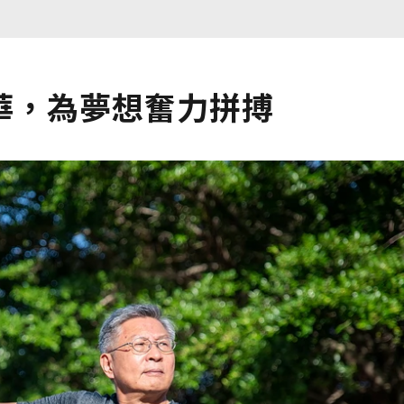
華，為夢想奮力拼搏