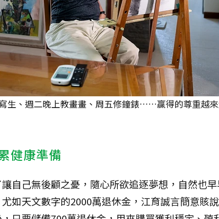
寫生、週二晚上教畫畫、周五修鐘錶……贏得的尊重越來
累健康準備
了讓自己無後顧之憂，隨心所欲追逐夢想，自然也早
尤如天文數字的2000萬退休金，江育誠言簡意賅
，只要儲備700萬退休金，用來購買獲利穩定、殖利