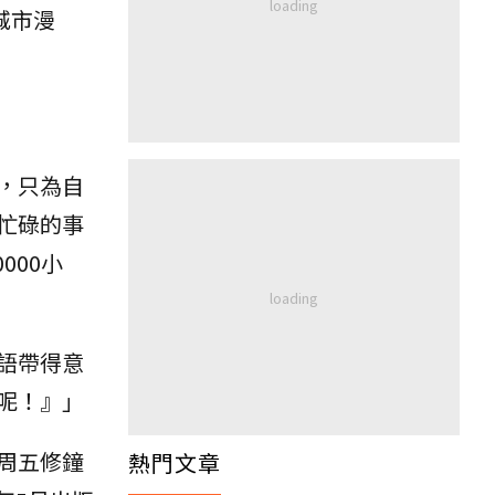
城市漫
，只為自
忙碌的事
000小
語帶得意
呢！』」
周五修鐘
熱門文章