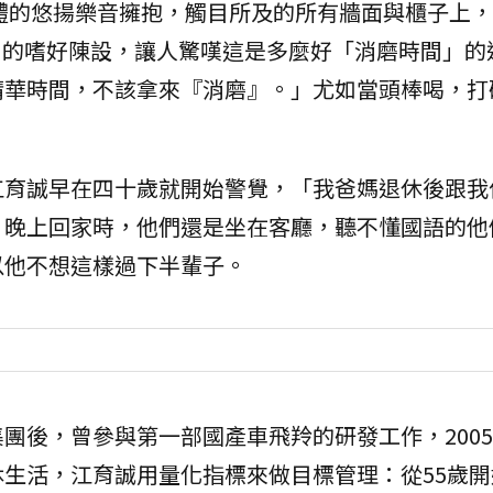
體的悠揚樂音擁抱，觸目所及的所有牆面與櫃子上，
目的嗜好陳設，讓人驚嘆這是多麼好「消磨時間」的
精華時間，不該拿來『消磨』。」尤如當頭棒喝，打
江育誠早在四十歲就開始警覺，「我爸媽退休後跟我
，晚上回家時，他們還是坐在客廳，聽不懂國語的他
以他不想這樣過下半輩子。
團後，曾參與第一部國產車飛羚的研發工作，200
生活，江育誠用量化指標來做目標管理：從55歲開