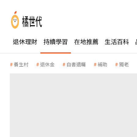
退休理財
持續學習
在地推薦
生活百科
養生村
退休金
自書遺囑
補助
獨老