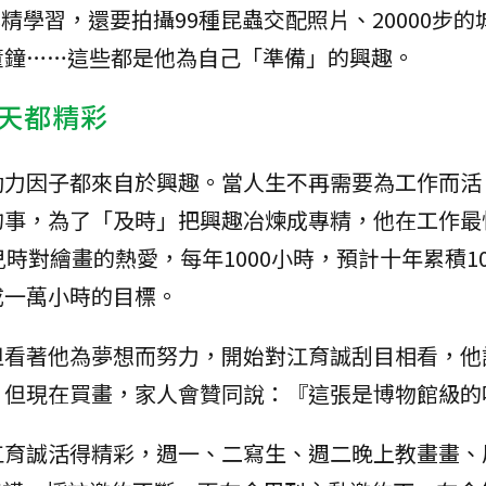
專精學習，還要拍攝99種昆蟲交配照片、20000步的
董鐘……這些都是他為自己「準備」的興趣。
天都精彩
動力因子都來自於興趣。當人生不再需要為工作而活
的事，為了「及時」把興趣冶煉成專精，他在工作最
時對繪畫的熱愛，每年1000小時，預計十年累積10
成一萬小時的目標。
但看著他為夢想而努力，開始對江育誠刮目相看，他
，但現在買畫，家人會贊同說：『這張是博物館級的
江育誠活得精彩，週一、二寫生、週二晚上教畫畫、