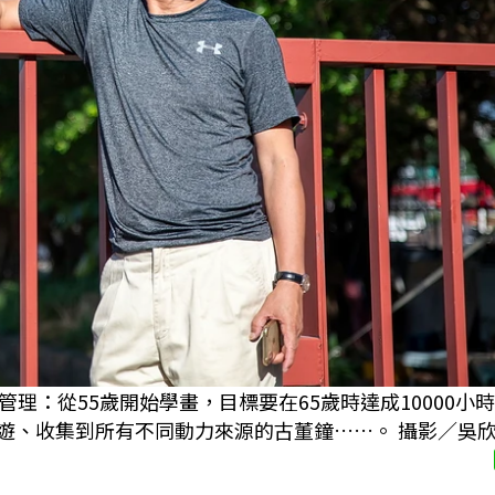
理：從55歲開始學畫，目標要在65歲時達成10000小
市漫遊、收集到所有不同動力來源的古董鐘……。 攝影／吳