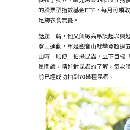
的股票型指數基金ETF，每月可領
足夠衣食無憂。
話題一轉，他又興緻高昂談起以興
登山運動，單是觀音山就攀登超過
山時「順便」拍攝昆蟲，立下目標「
量閱讀，精進對昆蟲的了解，每次
前已經成功拍到70幾種昆蟲。