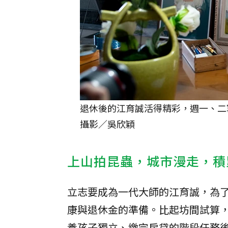
退休後的江育誠活得精彩，週一、二
攝影／吳欣穎
上山拍昆蟲，城市漫走，積
立志要成為一代大師的江育誠，為
康與退休金的準備。比起坊間試算，
養孩子獨立、繳完房貸的階段任務後