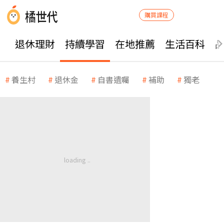
購買課程
退休理財
持續學習
在地推薦
生活百科
養生村
退休金
自書遺囑
補助
獨老