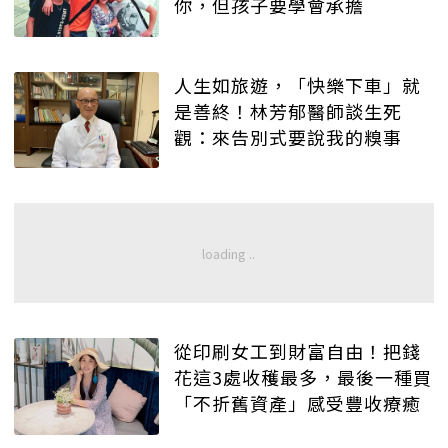
你，但孩子要學會承擔
人生如旅遊，「快樂下車」就
是善終！林芳郁醫師談生死
觀：來告別式要說我的糗事
從印刷女工到財富自由！把錢
花這3處收穫最多，最後一種買
「不折舊資產」感受豐收療癒