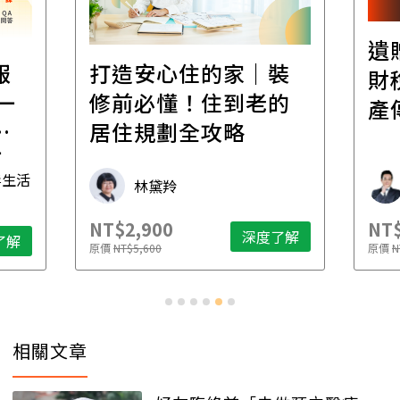
遺
報
打造安心住的家｜裝
財
一
修前必懂！住到老的
產
一
居住規劃全攻略
先
毒生活
林黛羚
NT$2,900
NT$
深度了解
了解
原價
NT$5,600
原價
N
相關文章