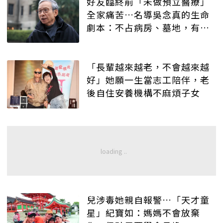
好友臨終前「未做預立醫療」
全家痛苦…名導吳念真的生命
劇本：不占病房、墓地，有人
記得就好
「長輩越來越老，不會越來越
好」她願一生當志工陪伴，老
後自住安養機構不麻煩子女
兒涉毒她親自報警…「天才童
星」紀寶如：媽媽不會放棄