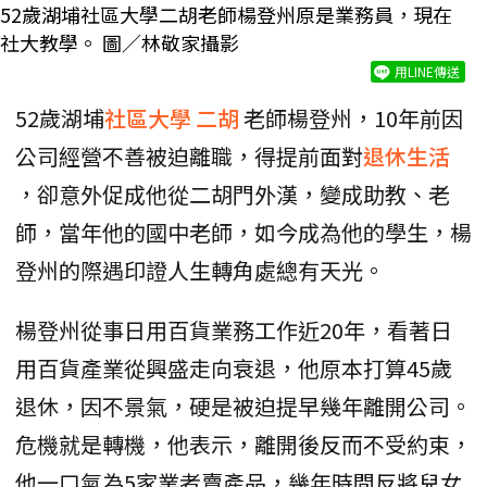
52歲湖埔社區大學二胡老師楊登州原是業務員，現在
社大教學。 圖／林敬家攝影
用LINE傳送
52歲湖埔
社區大學
二胡
老師楊登州，10年前因
公司經營不善被迫離職，得提前面對
退休生活
，卻意外促成他從二胡門外漢，變成助教、老
師，當年他的國中老師，如今成為他的學生，楊
登州的際遇印證人生轉角處總有天光。
楊登州從事日用百貨業務工作近20年，看著日
用百貨產業從興盛走向衰退，他原本打算45歲
退休，因不景氣，硬是被迫提早幾年離開公司。
危機就是轉機，他表示，離開後反而不受約束，
他一口氣為5家業者賣產品，幾年時間反將兒女