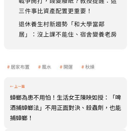
戰爭開打，錢變廢紙？教授提醒：這
三件事比資產配置更重要！
退休養生村新趨勢「和大學當鄰
居」：沒上課不能住、宿舍變養老房
居家布置
風水
開運
秋燥
蟑螂為患不用怕！生活女王陳映如授：「啤
酒捕蟑螂法」不用正面對決、殺蟲劑，也能
捕蟑螂！