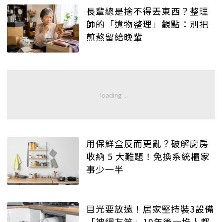
長輩總是捨不得丟東西？整理
師的「遺物整理」觀點：別把
煎熬留給晚輩
用保鮮盒反而更亂？破解廚房
收納 5 大難題！免換系統櫃家
事少一半
目光要放遠！居家堅持裝3設備
「被網友笑」19年後一堆人都