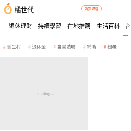
購買課程
退休理財
持續學習
在地推薦
生活百科
養生村
退休金
自書遺囑
補助
獨老