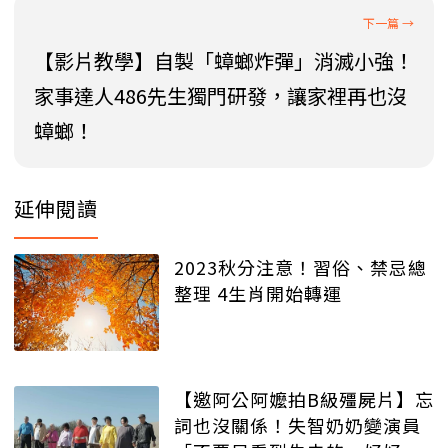
【影片教學】自製「蟑螂炸彈」消滅小強！
家事達人486先生獨門研發，讓家裡再也沒
蟑螂！
延伸閱讀
2023秋分注意！習俗、禁忌總
整理 4生肖開始轉運
【邀阿公阿嬤拍B級殭屍片】忘
詞也沒關係！失智奶奶變演員