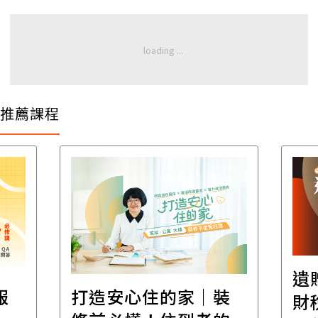
推薦課程
遺
報
打造安心住的家｜裝
財