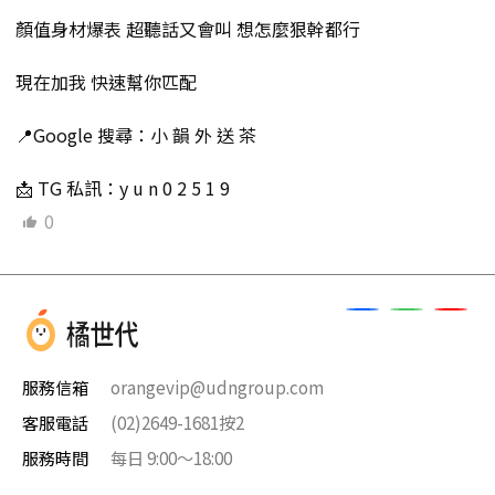
顏值身材爆表 超聽話又會叫 想怎麼狠幹都行
現在加我 快速幫你匹配
📍Google 搜尋：小 韻 外 送 茶
📩 TG 私訊：y u n 0 2 5 1 9
0
服務信箱
orangevip@udngroup.com
客服電話
(02)2649-1681按2
服務時間
每日 9:00～18:00