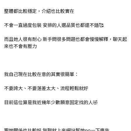
整體都比較穩定，介紹也比較實在
不會一直過度包裝 安排的人選品質也都還不錯🥰
而且她人很有耐心 新手問很多問題也都會慢慢解釋，聊天起
來也不會有壓力
我自己現在比較在意的其實很簡單：
不要誇大、不要落差太大、流程輕鬆就好
目前這位算是我近幾年少數願意固定找的人🤣
跟她關係也比較好 無聊就上來網站幫她po一下廣告