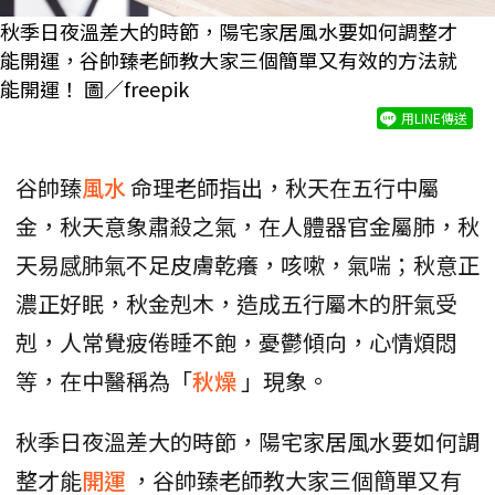
秋季日夜溫差大的時節，陽宅家居風水要如何調整才
能開運，谷帥臻老師教大家三個簡單又有效的方法就
能開運！ 圖／freepik
用LINE傳送
谷帥臻
風水
命理老師指出，秋天在五行中屬
金，秋天意象肅殺之氣，在人體器官金屬肺，秋
天易感肺氣不足皮膚乾癢，咳嗽，氣喘；秋意正
濃正好眠，秋金剋木，造成五行屬木的肝氣受
剋，人常覺疲倦睡不飽，憂鬱傾向，心情煩悶
等，在中醫稱為「
秋燥
」現象。
秋季日夜溫差大的時節，陽宅家居風水要如何調
整才能
開運
，谷帥臻老師教大家三個簡單又有