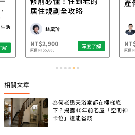
一
修前必懂！住到老的
產
一
居住規劃全攻略
先
毒生活
林黛羚
NT$2,900
NT$
深度了解
了解
原價
NT$5,600
原價
N
相關文章
為何老透天浴室都在樓梯底
下？揭露40年前老屋「空間神
卡位」還能省錢