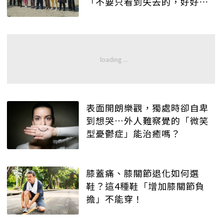
「不要只看到失去的，好好欣
賞仍擁有的」
表面開朗樂觀，獨處時卻自卑
到想哭…外人難察覺的「微笑
型憂鬱症」能治癒嗎？
膝蓋痛、膝關節退化如何選
鞋？這4種鞋「增加膝關節負
擔」不能穿！