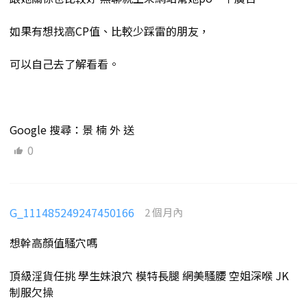
如果有想找高CP值、比較少踩雷的朋友，
可以自己去了解看看。
Google 搜尋：景 楠 外 送
0
G_111485249247450166
2 個月內
想幹高顏值騷穴嗎
頂級淫貨任挑 學生妹浪穴 模特長腿 網美騷腰 空姐深喉 JK
制服欠操