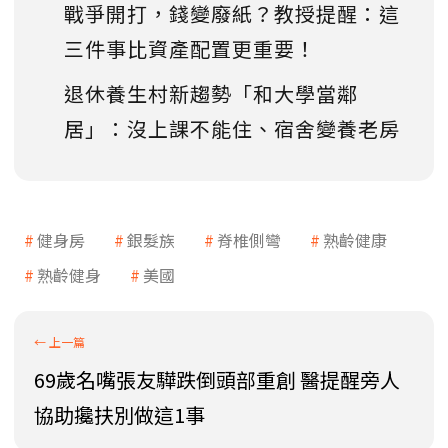
戰爭開打，錢變廢紙？教授提醒：這
三件事比資產配置更重要！
退休養生村新趨勢「和大學當鄰
居」：沒上課不能住、宿舍變養老房
健身房
銀髮族
脊椎側彎
熟齡健康
熟齡健身
美國
69歲名嘴張友驊跌倒頭部重創 醫提醒旁人
協助攙扶別做這1事