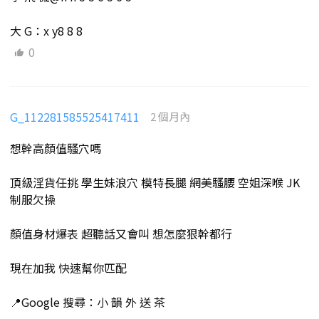
大 G：x y8 8 8
0
G_112281585525417411
2 個月內
想幹高顏值騷穴嗎
頂級淫貨任挑 學生妹浪穴 模特長腿 網美騷腰 空姐深喉 JK
制服欠操
顏值身材爆表 超聽話又會叫 想怎麼狠幹都行
現在加我 快速幫你匹配
📍Google 搜尋：小 韻 外 送 茶