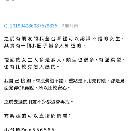
G_101994286087579835
2 個月內
之 前 有 朋 友 問 我 全 台 哪 裡 可 以 認 識 不 錯 的 女 生，
其 實 有一 個小 圈 子 蠻 多人 知 道 的。
裡 面 的 女 生 大 多 是 素 人，類 型 也 很 多，有 溫 柔 型、
也 有 比 較 有 戀 人 感 的。
我自 己 接 觸下來感覺還不錯，重點是不用先付錢，都是見
面覺得OK再說，所以比較安心。
之前去過的朋友不少都還會再找。
有 興 趣 的 可 以 直 接 問 問 看：
小 飛 機@n n 5 5 6 5 6 5