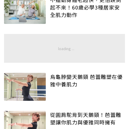
起不來！60歲必學3種居家安
全肌力動作
烏龜脖變天鵝頸 芭蕾雕塑在優
雅中養肌力
從圓肩駝背到天鵝頸！芭蕾雕
塑讓你肌力與優雅同時擁有