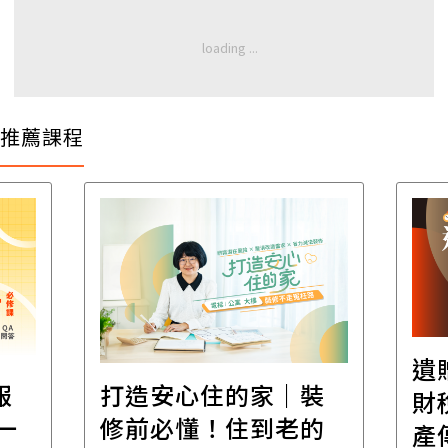
推薦課程
遺
報
打造安心住的家｜裝
財
一
修前必懂！住到老的
產