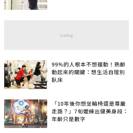
99%的人根本不想運動！熟齡
動起來的關鍵：想生活自理別
臥床
「10年後你想坐輪椅還是尊嚴
走路？」7旬嬤練出健美身段：
年齡只是數字