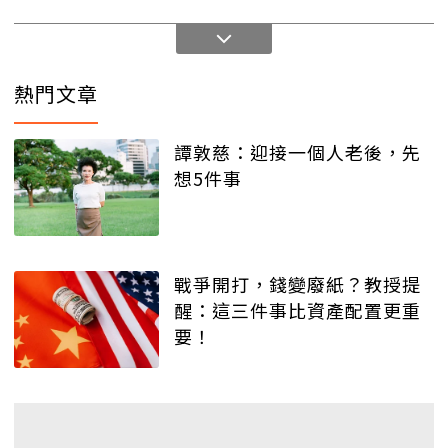
熱門文章
譚敦慈：迎接一個人老後，先
想5件事
戰爭開打，錢變廢紙？教授提
醒：這三件事比資產配置更重
要！