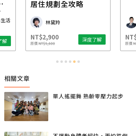
一
居住規劃全攻略
先
毒生活
林黛羚
NT$2,900
NT$
深度了解
了解
原價
NT$5,600
原價
N
相關文章
單人搖擺舞 熟齡零壓力起步
不運動身體老超快，更怕跌倒