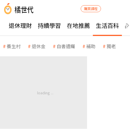
購買課程
退休理財
持續學習
在地推薦
生活百科
養生村
退休金
自書遺囑
補助
獨老