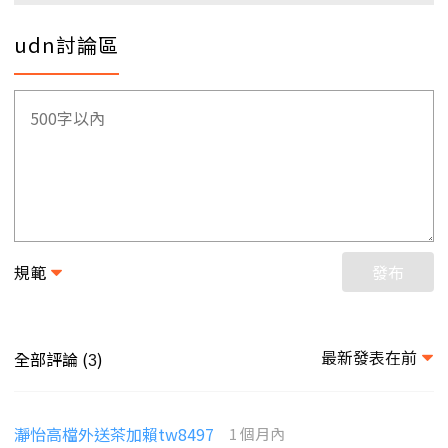
udn討論區
規範
發布
最新發表在前
全部評論 (
)
3
瀞怡高檔外送茶加賴tw8497
1 個月內