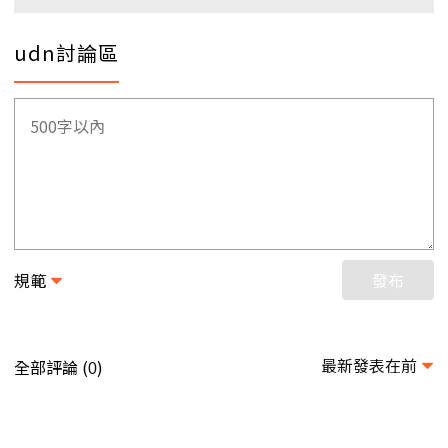
udn討論區
規範
發布
最新發表在前
全部評論 (
)
0