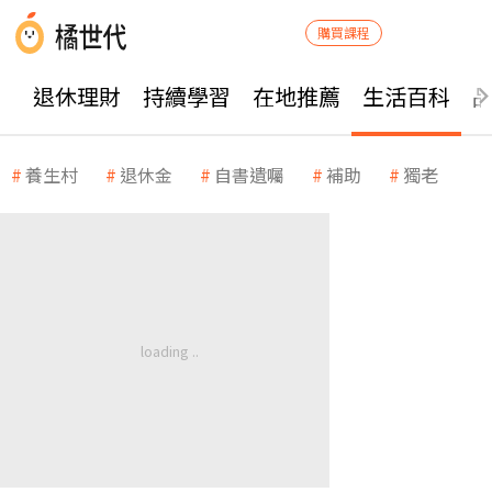
購買課程
退休理財
持續學習
在地推薦
生活百科
養生村
退休金
自書遺囑
補助
獨老