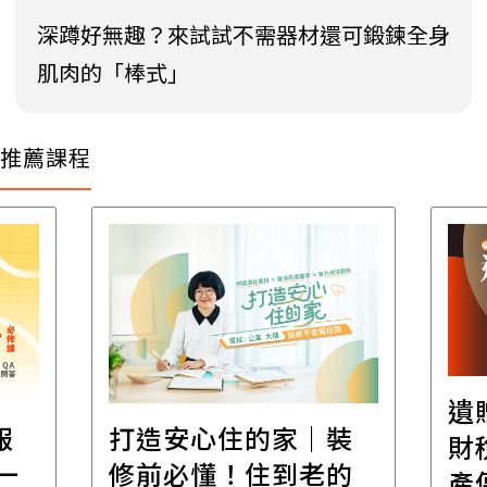
深蹲好無趣？來試試不需器材還可鍛鍊全身
肌肉的「棒式」
推薦課程
遺
報
打造安心住的家｜裝
財
一
修前必懂！住到老的
產