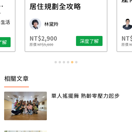
一
居住規劃全攻略
先
毒生活
林黛羚
NT$2,900
NT$
深度了解
了解
原價
NT$5,600
原價
N
相關文章
單人搖擺舞 熟齡零壓力起步