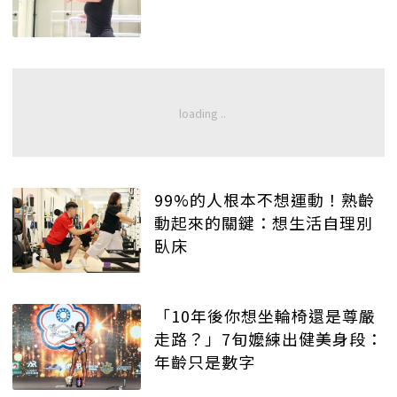
99%的人根本不想運動！熟齡
動起來的關鍵：想生活自理別
臥床
「10年後你想坐輪椅還是尊嚴
走路？」7旬嬤練出健美身段：
年齡只是數字