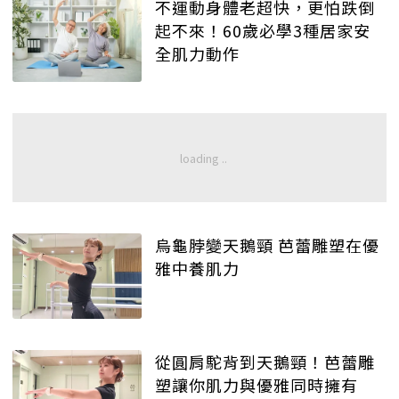
不運動身體老超快，更怕跌倒
起不來！60歲必學3種居家安
全肌力動作
烏龜脖變天鵝頸 芭蕾雕塑在優
雅中養肌力
從圓肩駝背到天鵝頸！芭蕾雕
塑讓你肌力與優雅同時擁有