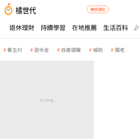
購買課程
退休理財
持續學習
在地推薦
生活百科
養生村
退休金
自書遺囑
補助
獨老