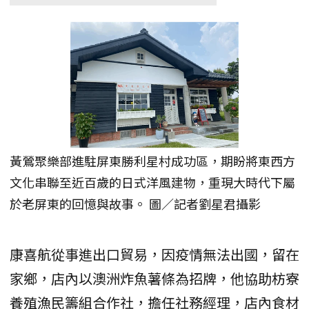
黃鶯聚樂部進駐屏東勝利星村成功區，期盼將東西方
文化串聯至近百歲的日式洋風建物，重現大時代下屬
於老屏東的回憶與故事。 圖／記者劉星君攝影
康喜航從事進出口貿易，因疫情無法出國，留在
家鄉，店內以澳洲炸魚薯條為招牌，他協助枋寮
養殖漁民籌組合作社，擔任社務經理，店內食材