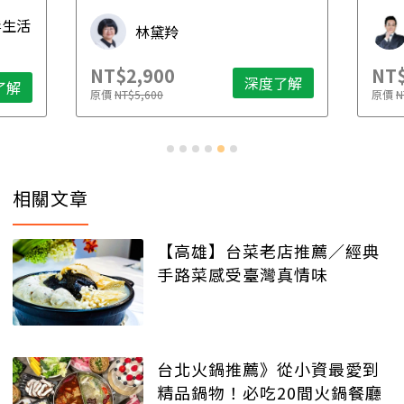
先
毒生活
林黛羚
NT$2,900
NT$
深度了解
了解
原價
NT$5,600
原價
N
相關文章
【高雄】台菜老店推薦／經典
手路菜感受臺灣真情味
台北火鍋推薦》從小資最愛到
精品鍋物！必吃20間火鍋餐廳