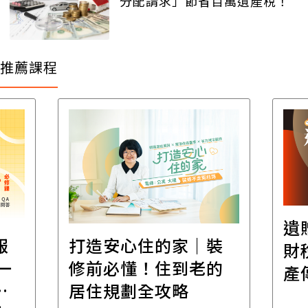
分配請求」節省百萬遺產稅！
推薦課程
遺
報
打造安心住的家｜裝
財
一
修前必懂！住到老的
產
一
居住規劃全攻略