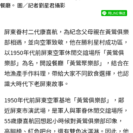
餐廳。 圖／記者劉星君攝影
用LINE傳送
屏東眷村二代康喜航，為紀念父母親在黃鶯俱樂
部相遇，並向空軍致敬，他在勝利星村成功區，
以1950年代前屏東空軍休閒交誼場所「黃鶯俱
樂部」為名，開設餐廳「黃鶯聚樂部」，結合在
地漁產手作料理，帶給大家不同飲食選擇，也認
識大時代下老屏東故事。
1950年代前屏東空軍基地「黃鶯俱樂部」，鄰
近屏東市演武場，是軍人與軍眷休閒交誼場所，
55歲康喜航回想起小時候對黃鶯俱樂部印象，
高腳椅、紅色吧台，還有雙色冰淇淋。因此，他