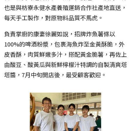
也是與枋寮永健水產養殖運銷合作社產地直送，
每天手工製作，對原物料品質不馬虎。
負責掌廚的康妻徐麗如說，招牌炸魚薯條以
100%的啤酒粉漿，包裹海魚炸至金黃酥脆，外
皮香酥，肉質鮮嫩多汁，搭配黃金脆薯，再佐上
由酸豆、酸黃瓜與新鮮檸檬汁特調的自製清爽塔
塔醬，7月中旬開店後，最受顧客歡迎。