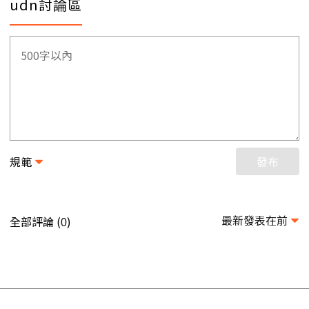
udn討論區
規範
發布
最新發表在前
全部評論 (
)
0