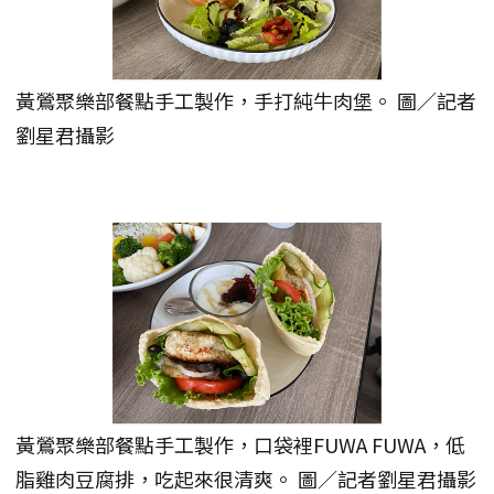
黃鶯聚樂部餐點手工製作，手打純牛肉堡。 圖／記者
劉星君攝影
黃鶯聚樂部餐點手工製作，口袋裡FUWA FUWA，低
脂雞肉豆腐排，吃起來很清爽。 圖／記者劉星君攝影