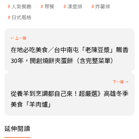
人氣餐廳
聚餐
漢堡排
炸薯條
日式風格
在地必吃美食／台中南屯「老陳豆漿」飄香
30年，開創燒餅夾蛋餅（含完整菜單）
從養羊到烹調都自己來！超嚴選》高雄冬季
美食「羊肉爐」
延伸閱讀