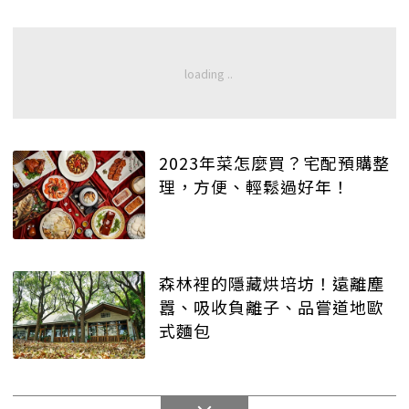
2023年菜怎麼買？宅配預購整
理，方便、輕鬆過好年！
森林裡的隱藏烘培坊！遠離塵
囂、吸收負離子、品嘗道地歐
式麵包