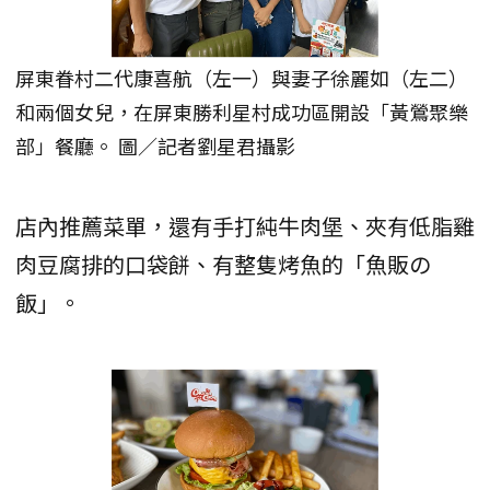
屏東眷村二代康喜航（左一）與妻子徐麗如（左二）
和兩個女兒，在屏東勝利星村成功區開設「黃鶯聚樂
部」餐廳。 圖／記者劉星君攝影
店內推薦菜單，還有手打純牛肉堡、夾有低脂雞
肉豆腐排的口袋餅、有整隻烤魚的「魚販の
飯」。