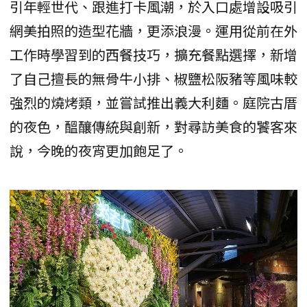
引年輕世代、跟進打卡風潮，於入口處增設吸引
網美拍照的造型花牆，更添浪漫。運用從前在外
工作時學習到的西餐技巧，擴充餐點選擇，新增
了自己擅長的無骨牛小排、椒鹽松阪豬等風味較
強烈的燒烤類，並嘗試推出義大利麵。庭院古厝
的夜色，醞釀傳統與創新，對尋訪美食的饕客來
說，今晚的夜宵更加飽足了。