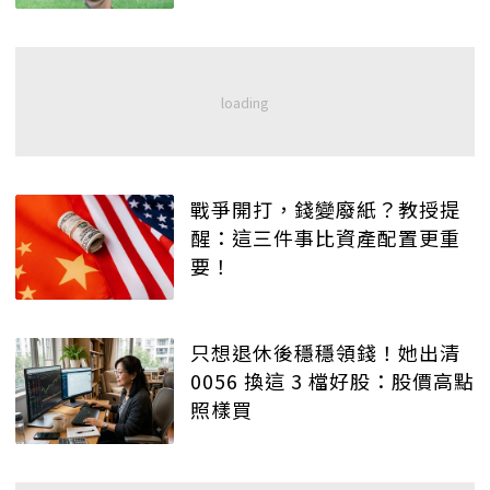
戰爭開打，錢變廢紙？教授提
醒：這三件事比資產配置更重
要！
只想退休後穩穩領錢！她出清
0056 換這 3 檔好股：股價高點
照樣買