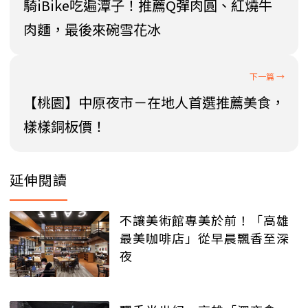
騎iBike吃遍潭子！推薦Q彈肉圓、紅燒牛
肉麵，最後來碗雪花冰
【桃園】中原夜市－在地人首選推薦美食，
樣樣銅板價！
延伸閱讀
不讓美術館專美於前！「高雄
最美咖啡店」從早晨飄香至深
夜