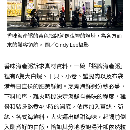
香味海產粥的黃色招牌就像夜裡的燈塔，為各方而
來的饕客領航。 圖／Cindy Lee攝影
香味海產粥訴求真材實料，一碗「招牌海產粥」
裡有6隻大白蝦、干貝、小卷、蟹腿肉以及布袋
港每日直送的肥美鮮蚵。烹煮海鮮粥分秒必爭，
下料順序、離火時機決定海鮮料美味的程度，雞
骨和豬骨熬煮4小時的湯底，依序加入薑絲、筍
絲、各式海鮮料，大火逼出鮮甜海味，起鍋前倒
入剛煮好的白飯，恰如其分地吸飽湯汁卻依然粒