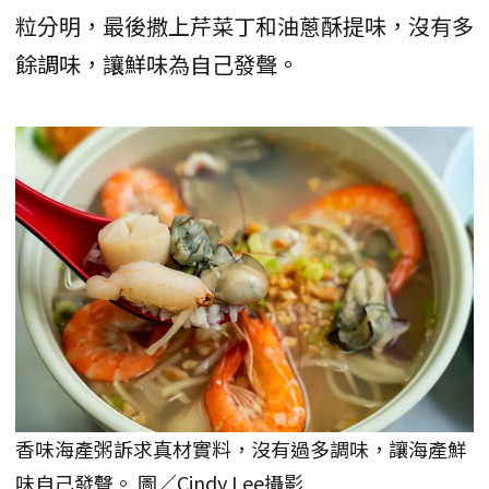
粒分明，最後撒上芹菜丁和油蔥酥提味，沒有多
餘調味，讓鮮味為自己發聲。
香味海產粥訴求真材實料，沒有過多調味，讓海產鮮
味自己發聲。 圖／Cindy Lee攝影