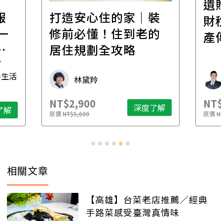
遺
報
打造安心住的家｜裝
財
一
修前必懂！住到老的
產
一
居住規劃全攻略
先
毒生活
林黛羚
NT$2,900
NT$
深度了解
了解
原價
NT$5,600
原價
N
相關文章
【高雄】台菜老店推薦／經典
手路菜感受臺灣真情味