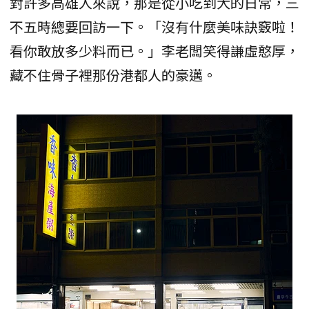
對許多高雄人來說，那是從小吃到大的日常，三
不五時總要回訪一下。「沒有什麼美味訣竅啦！
看你敢放多少料而已。」李老闆笑得謙虛憨厚，
藏不住骨子裡那份港都人的豪邁。