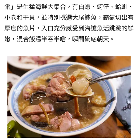
粥」是生猛海鮮大集合，有白蝦、蚵仔、蛤蜊、
小卷和干貝，並特別挑選大尾鱸魚，霸氣切出有
厚度的魚片，入口充分感受到海鱸魚活跳跳的鮮
嫩，混合飯湯半吞半嚐，瞬間碗底朝天。