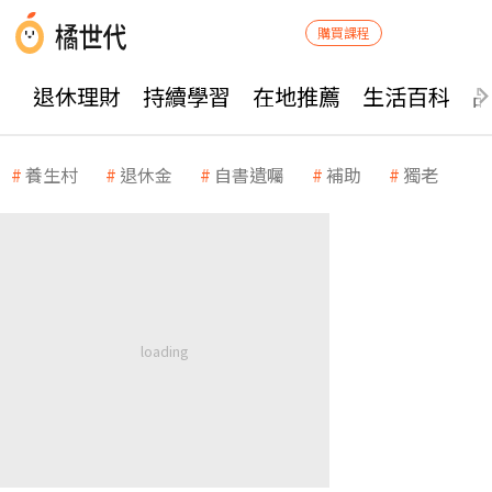
購買課程
退休理財
持續學習
在地推薦
生活百科
養生村
退休金
自書遺囑
補助
獨老