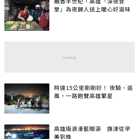
飄香半世紀，高雄「深夜食
堂」為夜歸人送上暖心好滋味
時速15公里剛剛好！ 夜騎、追
風，一路飽覽高雄繁星
高雄版浪漫藍眼淚 旗津從早
美到晚