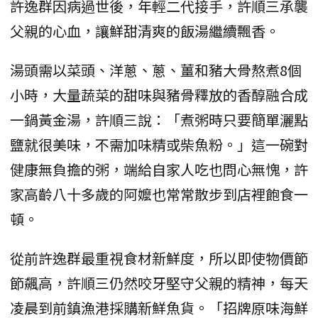
許逸群因病過世後，年輕二代接手，許順三承襲
父親的心血，讓鮮甜清爽的飯湯繼續飄香。
湯頭需以菜頭、洋蔥、蔥、薑和豬大骨熬煮8個
小時，大量蔬菜的甜味與豬骨釋放的香醇融合成
一鍋黃金湯，許順三說：「煮粥時只要簡單灑點
鹽就很美味，不需加味精或柴魚粉。」這一碗對
健康無負擔的粥，端給自家人吃也問心無愧，許
家高齡八十多歲的阿嬤也常常散步到店裡飽食一
頓。
從前許逸群最重視食材新鮮度，所以即使物價節
節飆高，許順三仍然咬牙堅守父親的精神，每天
凌晨到前鎮漁港採購新鮮魚貨。「招牌原味海鮮