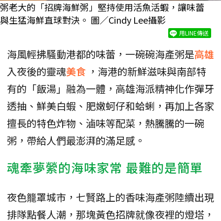
粥老大的「招牌海鮮粥」堅持使用活魚活蝦，讓味蕾
與生猛海鮮直球對決。 圖／Cindy Lee攝影
用LINE傳送
海風輕拂騷動港都的味蕾，一碗碗海產粥是
高雄
入夜後的靈魂
美食
，海港的新鮮滋味與南部特
有的「飯湯」融為一體，高雄海派精神化作彈牙
透抽、鮮美白蝦、肥嫩蚵仔和蛤蜊，再加上各家
擅長的特色炸物、滷味等配菜，熱騰騰的一碗
粥，帶給人們最澎湃的滿足感。
魂牽夢縈的海味家常 最難的是簡單
夜色籠罩城市，七賢路上的香味海產粥陸續出現
排隊點餐人潮，那塊黃色招牌就像夜裡的燈塔，