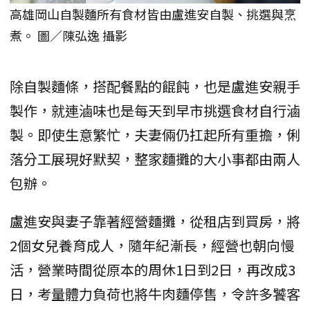
高雄岡山自製麵所有食材皆由盧進安自製、挑選與烹
煮。 圖／陳弘逸 攝影
除自製麵條，搭配餐點的餛飩，也是盧進安親手
製作，就連滷味也是每天到早市挑選食材自行滷
製。即使生意繁忙，夫妻倆仍扛起所有重擔，俐
落分工展現好默契，整家麵攤的大小事都由兩人
包辦。
盧進安與妻子靠著經營麵攤，從租店到買房，將
2個女兒養育成人，隨年紀漸長，經營也朝向慢
活，營業時間從原本的周休1日到2日，再改成3
日，考量體力負荷也將牛肉麵停售，令許多饕客