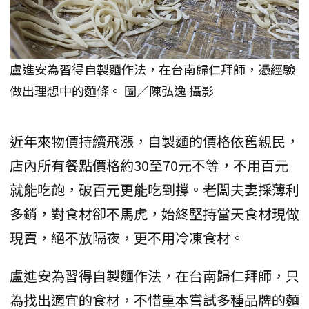
盧進安為習得自製麵作法，在台南歸仁拜師，憑經驗
做出理想中的麵條。 圖／陳弘逸 攝影
近年來物價持續飛漲，自製麵的價格依舊親民，
店內所有餐點價格約30至70元不等，不用百元
就能吃飽，破百元更能吃到撐。老闆夫妻採薄利
多銷，對食材卻不馬虎，始終堅持當天食材現做
現賣，絕不放隔夜，更不用冷凍食材。
盧進安為習得自製麵作法，在台南歸仁拜師，只
為找出適宜的食材，不惜重本嘗試多種品牌的麵