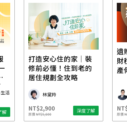
遺
報
打造安心住的家｜裝
財
一
修前必懂！住到老的
產
一
居住規劃全攻略
先
毒生活
林黛羚
NT$2,900
NT$
深度了解
了解
原價
NT$5,600
原價
N