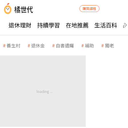
購買課程
退休理財
持續學習
在地推薦
生活百科
養生村
退休金
自書遺囑
補助
獨老