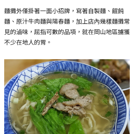
麵攤外僅掛著一面小招牌，寫著自製麵、餛飩
麵、原汁牛肉麵與陽春麵，加上店內幾樣麵攤常
見的滷味，屈指可數的品項，就在岡山地區擄獲
不少在地人的胃。