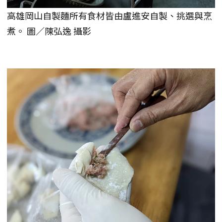
高雄岡山自製麵所有食材皆由盧進安自製、挑選與烹
煮。 圖／陳弘逸 攝影