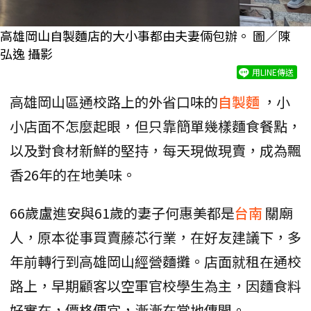
高雄岡山自製麵店的大小事都由夫妻倆包辦。 圖／陳
弘逸 攝影
用LINE傳送
高雄岡山區通校路上的外省口味的
自製麵
，小
小店面不怎麼起眼，但只靠簡單幾樣麵食餐點，
以及對食材新鮮的堅持，每天現做現賣，成為飄
香26年的在地美味。
66歲盧進安與61歲的妻子何惠美都是
台南
關廟
人，原本從事買賣藤芯行業，在好友建議下，多
年前轉行到高雄岡山經營麵攤。店面就租在通校
路上，早期顧客以空軍官校學生為主，因麵食料
好實在，價格便宜，漸漸在當地傳開。