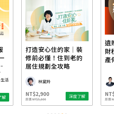
遺
報
打造安心住的家｜裝
財
一
修前必懂！住到老的
產
一
居住規劃全攻略
先
毒生活
林黛羚
NT$2,900
NT$
深度了解
了解
原價
NT$5,600
原價
N