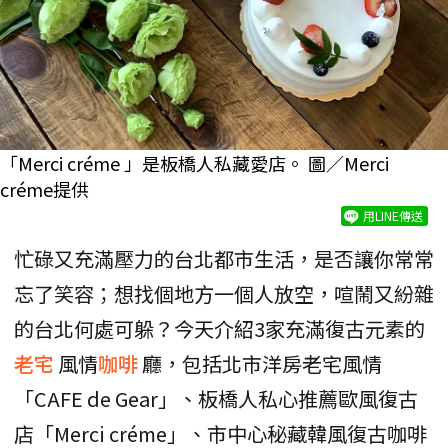
「Merci créme 」是板橋人私藏愛店。 圖／Merci
créme提供
用LINE傳送
忙碌又充滿壓力的台北都市生活，是否讓你常常
忘了笑容；想找個地方一個人放空，喧鬧又紛雜
的台北何處可躲？今天介紹3家充滿復古元素的
老宅
風情
咖啡
廳，包括北市洋房老宅風情
「CAFE de Gear」、板橋人私心推薦歐風復古
店「Merci créme」、市中心秘藏韓風復古咖啡