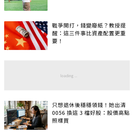
戰爭開打，錢變廢紙？教授提
醒：這三件事比資產配置更重
要！
只想退休後穩穩領錢！她出清
0056 換這 3 檔好股：股價高點
照樣買