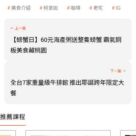
美食介紹
柯意如
咖啡
老宅
IG
【螃蟹日】60元海產粥送整隻螃蟹 霸氣銅
板美食藏桃園
全台7家重量級牛排館 推出耶誕跨年限定大
餐
推薦課程