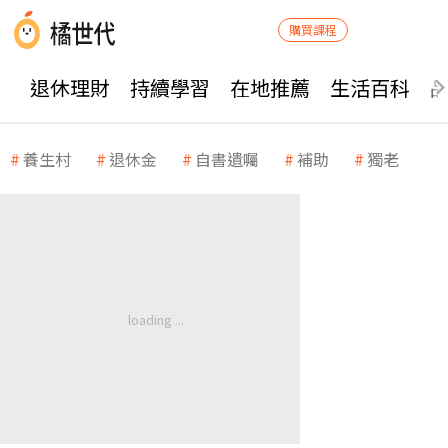
購買課程
退休理財
持續學習
在地推薦
生活百科
養生村
退休金
自書遺囑
補助
獨老