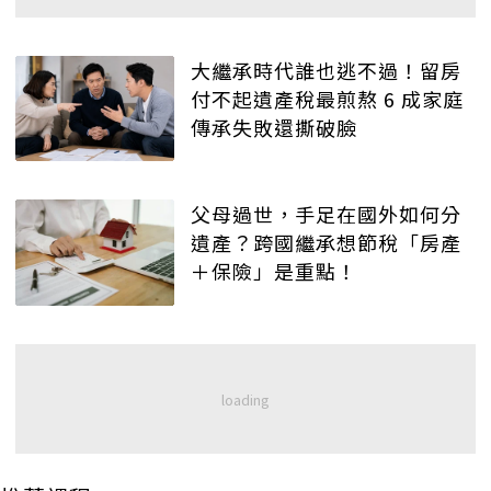
大繼承時代誰也逃不過！留房
付不起遺產稅最煎熬 6 成家庭
傳承失敗還撕破臉
父母過世，手足在國外如何分
遺產？跨國繼承想節稅「房產
＋保險」是重點！