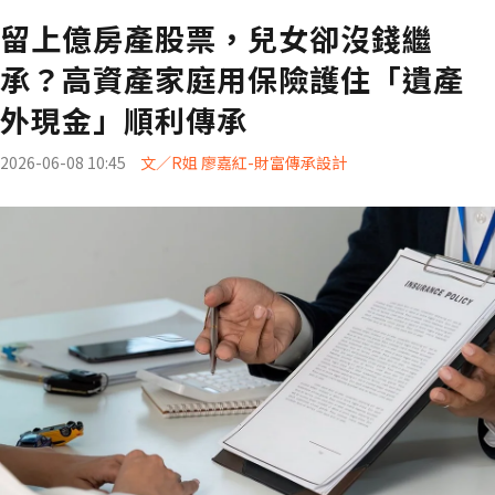
留上億房產股票，兒女卻沒錢繼
承？高資產家庭用保險護住「遺產
外現金」順利傳承
2026-06-08 10:45
文／R姐 廖嘉紅-財富傳承設計