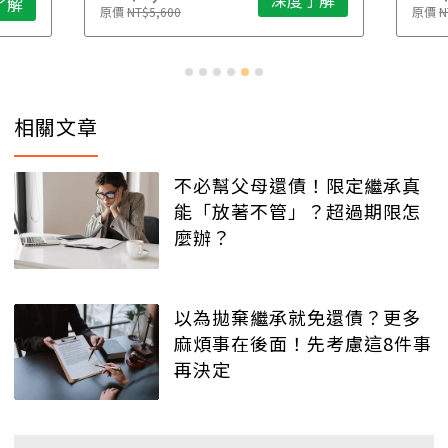
了解
原價
NT$5,600
原價
N
相關文章
不必幫父母還債！限定繼承真
能「放著不管」？超過期限怎
麼辦？
以為拋棄繼承就免還債？更多
麻煩事在後面！先考慮這8件事
再決定