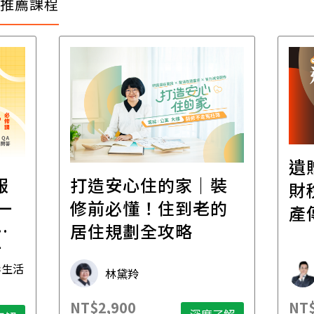
推薦課程
遺
報
打造安心住的家｜裝
財
一
修前必懂！住到老的
產
一
居住規劃全攻略
先
毒生活
林黛羚
NT$2,900
NT$
深度了解