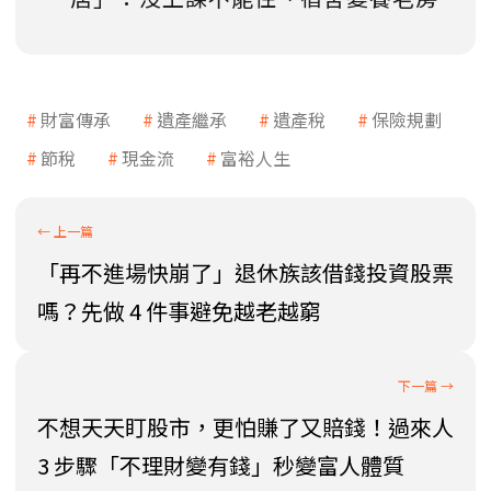
財富傳承
遺產繼承
遺產稅
保險規劃
節稅
現金流
富裕人生
「再不進場快崩了」退休族該借錢投資股票
嗎？先做 4 件事避免越老越窮
不想天天盯股市，更怕賺了又賠錢！過來人
3 步驟「不理財變有錢」秒變富人體質