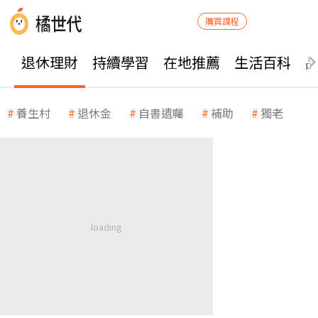
購買課程
退休理財
持續學習
在地推薦
生活百科
養生村
退休金
自書遺囑
補助
獨老