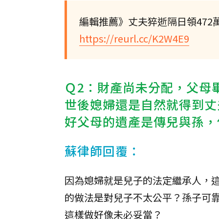
編輯推薦》丈夫猝逝隔日領47
https://reurl.cc/K2W4E9
Ｑ2：財產尚未分配，父母
世後媳婦還是自然就得到丈
好父母的遺產是傳兒與孫，
蘇律師回覆：
因為媳婦就是兒子的法定繼承人，
的做法是對兒子不太公平？孫子可
這樣做好像未必妥當？