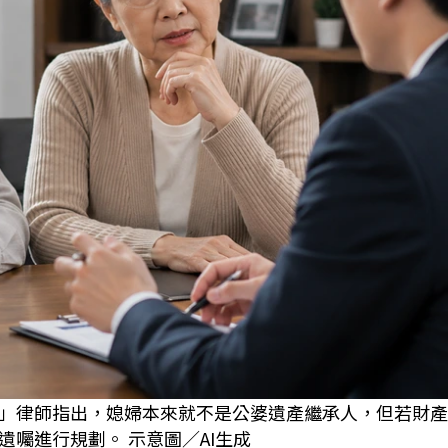
」律師指出，媳婦本來就不是公婆遺產繼承人，但若財產
囑進行規劃。 示意圖／AI生成