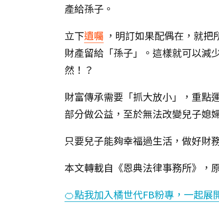
產給孫子。
立下
遺囑
，明訂如果配偶在，就把
財產留給「孫子」。這樣就可以減
然！？
財富傳承需要「抓大放小」，重點
部分做公益，至於無法改變兒子媳
只要兒子能夠幸福過生活，做好財
本文轉載自《恩典法律事務所》，
🍊點我加入橘世代FB粉專，一起展