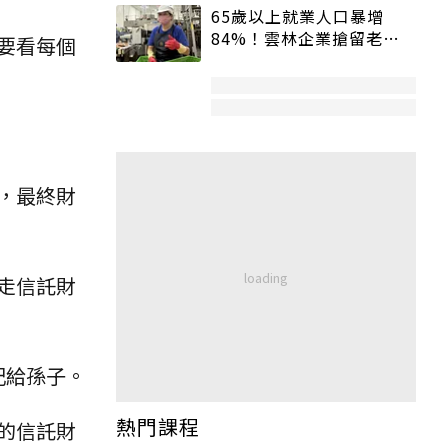
65歲以上就業人口暴增
84%！雲林企業搶留老員
要看每個
工：穩定性高、經驗豐富
，最終財
走信託財
記給孫子。
熱門課程
的信託財