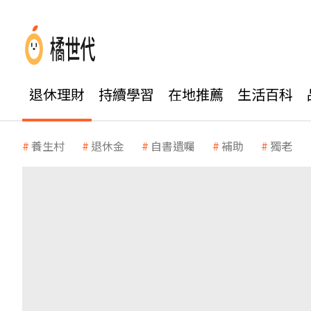
退休理財
持續學習
在地推薦
生活百科
養生村
退休金
自書遺囑
補助
獨老