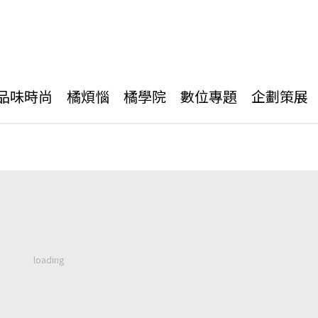
品味時尚
橘煩惱
橘學院
數位專題
企劃策展