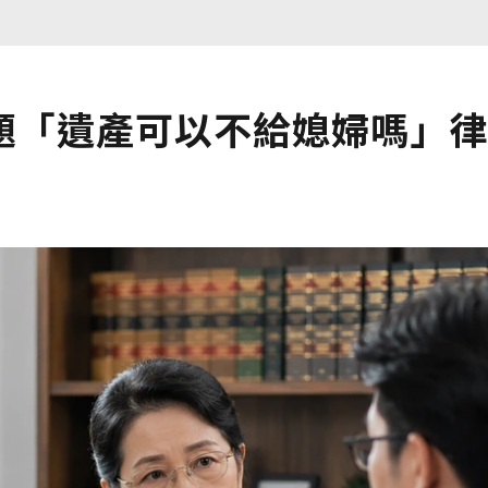
題「遺產可以不給媳婦嗎」律