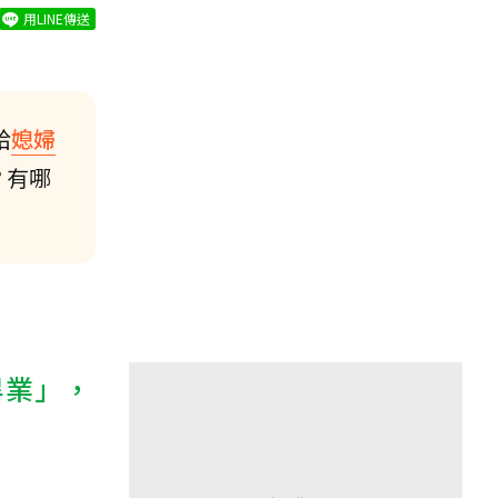
用LINE傳送
給
媳婦
？有哪
畢業」，