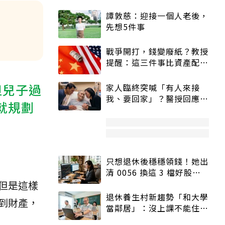
譚敦慈：迎接一個人老後，
先想5件事
戰爭開打，錢變廢紙？教授
提醒：這三件事比資產配置
更重要！
但兒子過
家人臨終突喊「有人來接
我、要回家」？醫授回應方
就規劃
式快學：避免抱憾終生
只想退休後穩穩領錢！她出
清 0056 換這 3 檔好股：
股價高點照樣買
但是這樣
退休養生村新趨勢「和大學
到財產，
當鄰居」：沒上課不能住、
宿舍變養老房