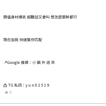
顏值身材爆表 超聽話又會叫 想怎麼狠幹都行
現在加我 快速幫你匹配
📍Google 搜尋：小 韻 外 送 茶
📩 TG 私訊：y u n 0 2 5 1 9
0