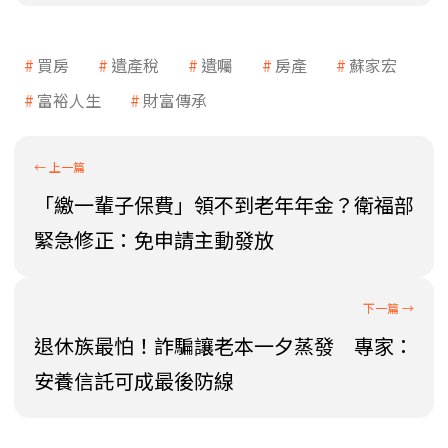
買房
遺產稅
遺囑
房產
蘇家宏
富裕人生
財富傳承
「繳一輩子保費」領不到老年年金？衛福部
緊急修正：免申請主動發放
退休族最怕！詐騙讓老本一夕蒸發 專家：
安養信託可成最後防線