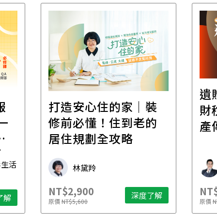
遺
報
打造安心住的家｜裝
財
一
修前必懂！住到老的
產
一
居住規劃全攻略
先
毒生活
林黛羚
NT$2,900
NT$
深度了解
了解
原價
NT$5,600
原價
N