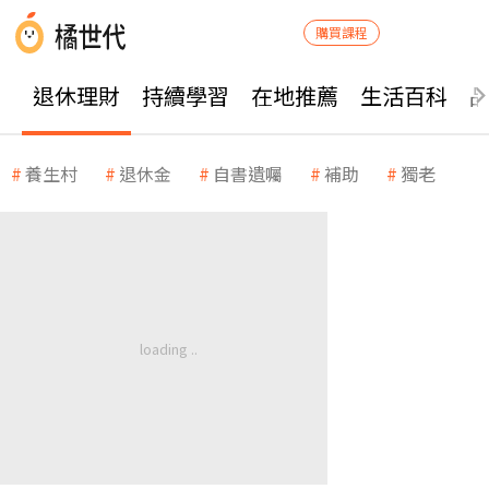
購買課程
退休理財
持續學習
在地推薦
生活百科
養生村
退休金
自書遺囑
補助
獨老