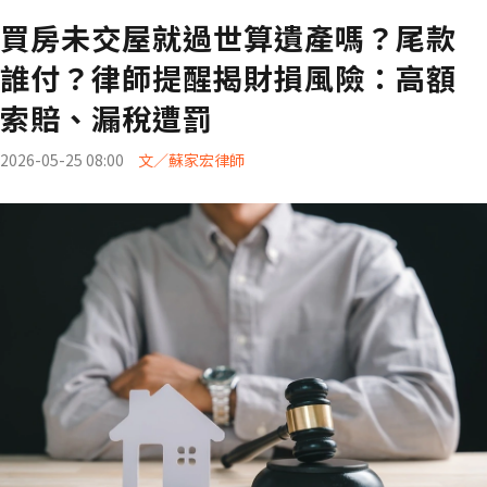
買房未交屋就過世算遺產嗎？尾款
誰付？律師提醒揭財損風險：高額
索賠、漏稅遭罰
2026-05-25 08:00
文／蘇家宏律師