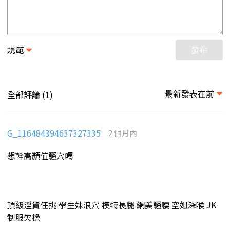
規範
發布
最新發表在前
全部評論 (
)
1
G_116484394637327335
2 個月內
想幹高顏值騷穴嗎
頂級淫貨任挑 學生妹浪穴 模特長腿 網美騷腰 空姐深喉 JK
制服欠操