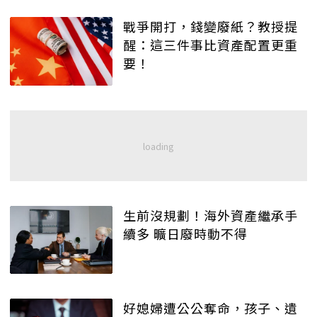
戰爭開打，錢變廢紙？教授提
醒：這三件事比資產配置更重
要！
生前沒規劃！海外資產繼承手
續多 曠日廢時動不得
好媳婦遭公公奪命，孩子、遺