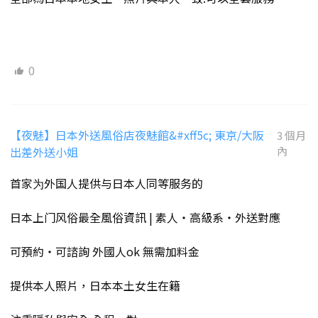
0
【夜魅】日本外送風俗店夜魅館&#xff5c; 東京/大阪
3 個月
出差外送小姐
內
首家为外国人提供与日本人同等服务的
日本上门风俗最全風俗資訊 | 素人・高級系・外送對應
可預約・可諮詢 外國人ok 無需加料金
提供本人照片，日本本土女生在籍