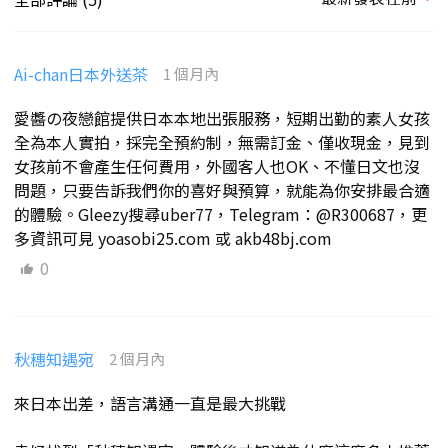
5
Ai-chan日本外送茶
1 個月內
愛醬の夜戀館提供日本本地出張服務，短期出勤的素人女孩
全為本人實拍，採完全預約制，無需訂金、僅收現金，見到
女孩前不會產生任何費用，外國客人也OK、不懂日文也沒
問題，只要告訴我們你的喜好與預算，就能為你安排最合適
的體驗。Gleezy搜尋uber77，Telegram：@R300687，更
多資訊可見 yoasobi25.com 或 akb48bj.com
0
秋穗知遇宛
2 個月內
來日本出差，語言溝通一直是最大挑戰