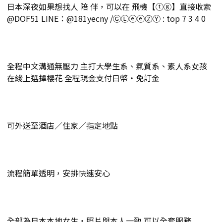
日本深夜如果想找人 陪 伴，可以在 飛機【ⓣⓖ】直接收索
@DOF51 LINE：@181yecny /ⒼⓁⓔⓔⓏⓎ : top 7 3 4 0
全程中文溝通無壓力 主打大學生系、氣質系、素人系女孩
在綫上選擇櫻花 全程現金支付日幣・免訂金
可外送至酒店／住家／指定地點
流程簡單透明，安排快速安心
全部為日本本地女生・照片與本人一致.可以全套服務