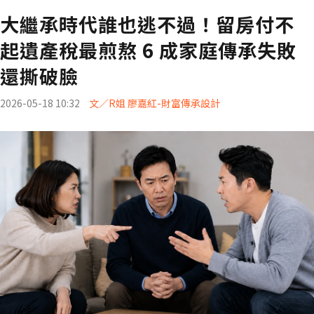
大繼承時代誰也逃不過！留房付不
起遺產稅最煎熬 6 成家庭傳承失敗
還撕破臉
2026-05-18 10:32
文／R姐 廖嘉紅-財富傳承設計