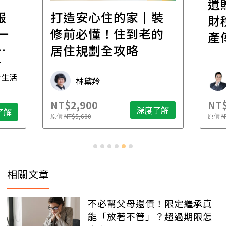
遺
報
打造安心住的家｜裝
財
一
修前必懂！住到老的
產
一
居住規劃全攻略
先
毒生活
林黛羚
NT$2,900
NT$
深度了解
了解
原價
NT$5,600
原價
N
相關文章
不必幫父母還債！限定繼承真
能「放著不管」？超過期限怎