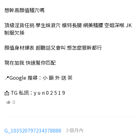
想幹高顏值騷穴嗎
頂級淫貨任挑 學生妹浪穴 模特長腿 網美騷腰 空姐深喉 JK
制服欠操
顏值身材爆表 超聽話又會叫 想怎麼狠幹都行
現在加我 快速幫你匹配
📍Google 搜尋：小 韻 外 送 茶
📩 TG 私訊：y u n 0 2 5 1 9
0
G_103520797234378888
3 個月內