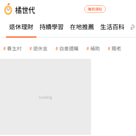
購買課程
退休理財
持續學習
在地推薦
生活百科
養生村
退休金
自書遺囑
補助
獨老