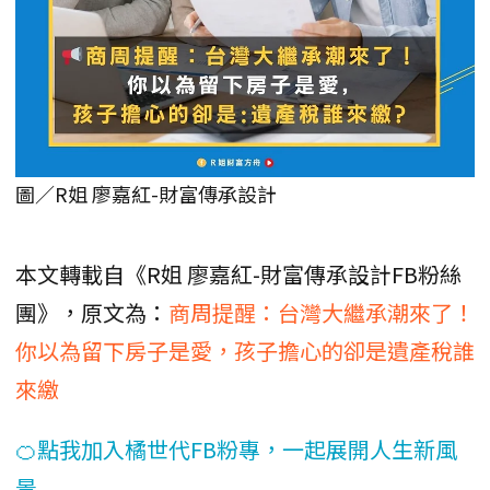
圖／R姐 廖嘉紅-財富傳承設計
本文轉載自《R姐 廖嘉紅-財富傳承設計FB粉絲
團》，原文為：
商周提醒：台灣大繼承潮來了！
你以為留下房子是愛，孩子擔心的卻是遺產稅誰
來繳
🍊點我加入橘世代FB粉專，一起展開人生新風
景