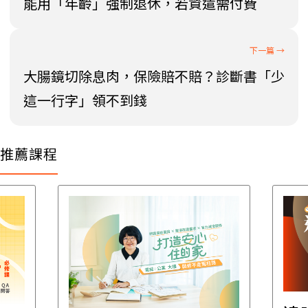
能用「年齡」強制退休，若資遣需付費
大腸鏡切除息肉，保險賠不賠？診斷書「少
這一行字」領不到錢
推薦課程