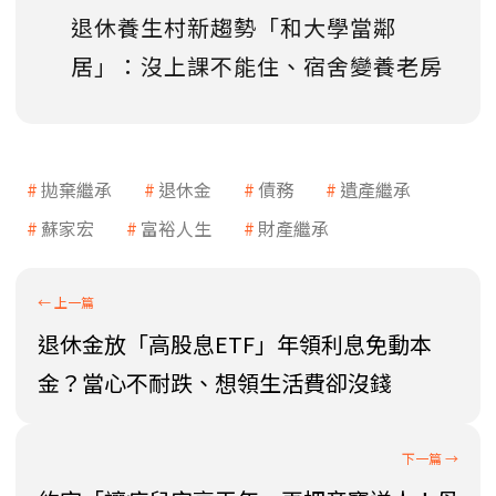
退休養生村新趨勢「和大學當鄰
居」：沒上課不能住、宿舍變養老房
拋棄繼承
退休金
債務
遺產繼承
蘇家宏
富裕人生
財產繼承
退休金放「高股息ETF」年領利息免動本
金？當心不耐跌、想領生活費卻沒錢