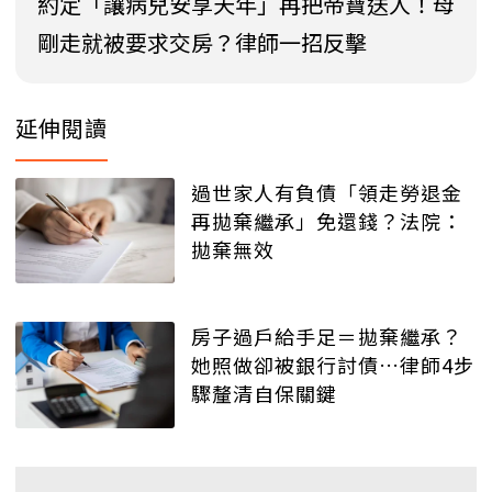
約定「讓病兒安享天年」再把帝寶送人！母
剛走就被要求交房？律師一招反擊
延伸閱讀
過世家人有負債「領走勞退金
再拋棄繼承」免還錢？法院：
拋棄無效
房子過戶給手足＝拋棄繼承？
她照做卻被銀行討債…律師4步
驟釐清自保關鍵