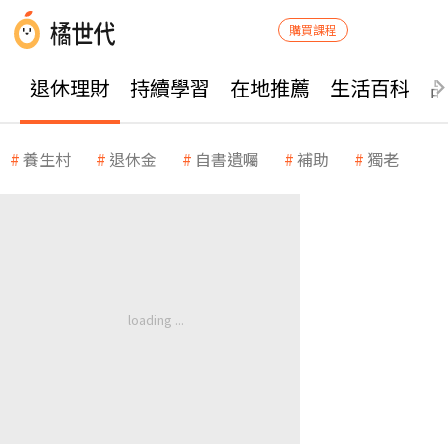
購買課程
退休理財
持續學習
在地推薦
生活百科
養生村
退休金
自書遺囑
補助
獨老