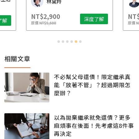
林黛羚
NT$2,900
NT$
深度了解
了解
原價
NT$5,600
原價
N
相關文章
不必幫父母還債！限定繼承真
能「放著不管」？超過期限怎
麼辦？
以為拋棄繼承就免還債？更多
麻煩事在後面！先考慮這8件事
再決定