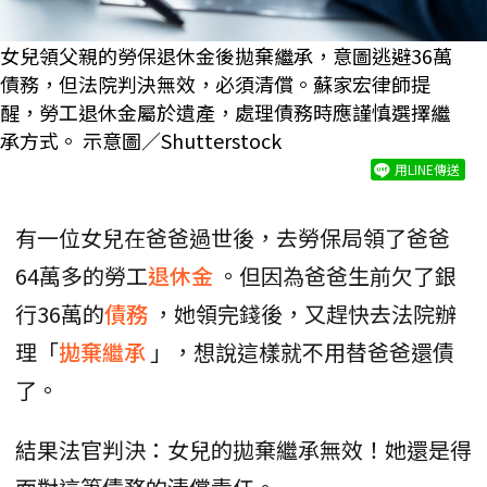
女兒領父親的勞保退休金後拋棄繼承，意圖逃避36萬
債務，但法院判決無效，必須清償。蘇家宏律師提
醒，勞工退休金屬於遺產，處理債務時應謹慎選擇繼
承方式。 示意圖／Shutterstock
用LINE傳送
有一位女兒在爸爸過世後，去勞保局領了爸爸
64萬多的勞工
退休金
。但因為爸爸生前欠了銀
行36萬的
債務
，她領完錢後，又趕快去法院辦
理「
拋棄繼承
」，想說這樣就不用替爸爸還債
了。
結果法官判決：女兒的拋棄繼承無效！她還是得