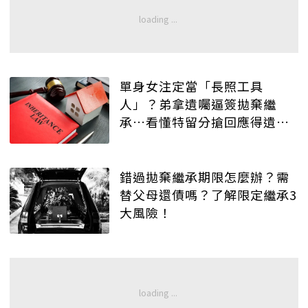
單身女注定當「長照工具
人」？弟拿遺囑逼簽拋棄繼
承…看懂特留分搶回應得遺
產！
錯過拋棄繼承期限怎麼辦？需
替父母還債嗎？了解限定繼承3
大風險！