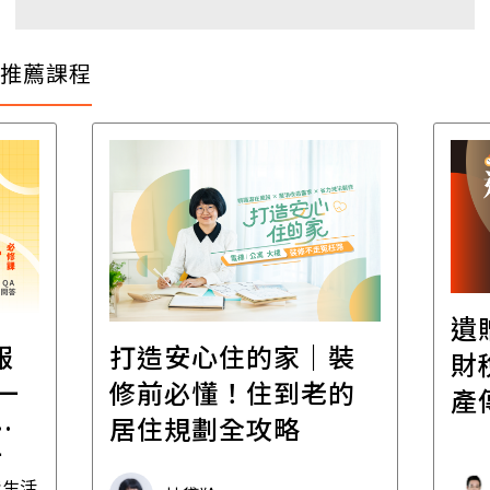
推薦課程
遺
報
打造安心住的家｜裝
財
一
修前必懂！住到老的
產
一
居住規劃全攻略
先
毒生活