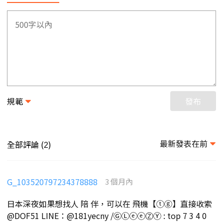
規範
發布
最新發表在前
全部評論 (
)
2
G_103520797234378888
3 個月內
日本深夜如果想找人 陪 伴，可以在 飛機【ⓣⓖ】直接收索
@DOF51 LINE：@181yecny /ⒼⓁⓔⓔⓏⓎ : top 7 3 4 0