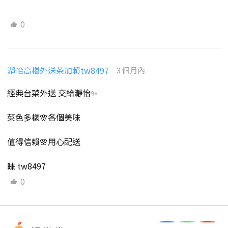
0
瀞怡高檔外送茶加賴tw8497
3 個月內
經典台菜外送 交給瀞怡✨
菜色多樣🌸各個美味
值得信賴🌸用心配送
睞 tw8497
0