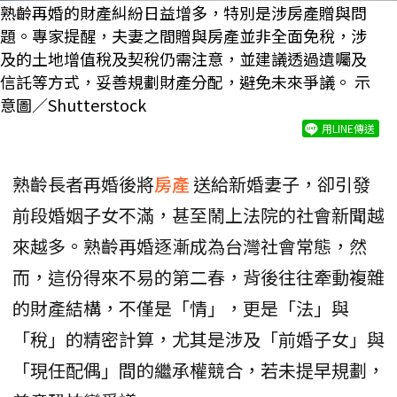
熟齡再婚的財產糾紛日益增多，特別是涉房產贈與問
題。專家提醒，夫妻之間贈與房產並非全面免稅，涉
及的土地增值稅及契稅仍需注意，並建議透過遺囑及
信託等方式，妥善規劃財產分配，避免未來爭議。 示
意圖／Shutterstock
用LINE傳送
熟齡長者再婚後將
房產
送給新婚妻子，卻引發
前段婚姻子女不滿，甚至鬧上法院的社會新聞越
來越多。熟齡再婚逐漸成為台灣社會常態，然
而，這份得來不易的第二春，背後往往牽動複雜
的財產結構，不僅是「情」，更是「法」與
「稅」的精密計算，尤其是涉及「前婚子女」與
「現任配偶」間的繼承權競合，若未提早規劃，