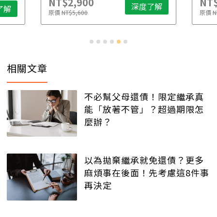
NT$2,900
NT$
深度了解
了解
原價
NT$5,600
原價
N
相關文章
不必幫父母還債！限定繼承真
能「放著不管」？超過期限怎
麼辦？
以為拋棄繼承就免還債？更多
麻煩事在後面！先考慮這8件事
再決定