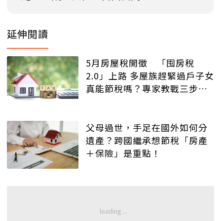
延伸閱讀
5月房屋稅開徵 「囤房稅
2.0」上路 多屋族趕緊過戶子女
真能節稅嗎？專家教戰三步驟
檢視
父母過世，手足在國外如何分
遺產？跨國繼承想節稅「房產
＋保險」是重點！