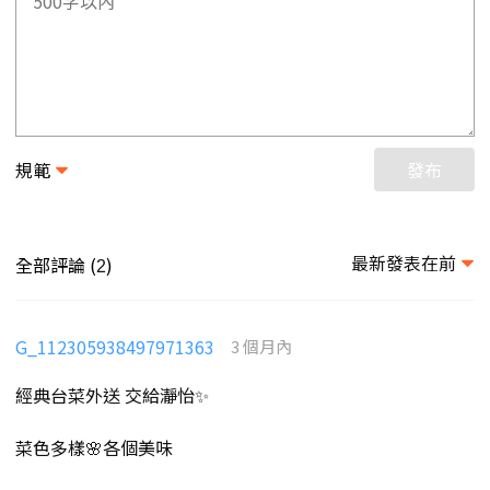
規範
發布
最新發表在前
全部評論 (
)
2
G_112305938497971363
3 個月內
經典台菜外送 交給瀞怡✨
菜色多樣🌸各個美味