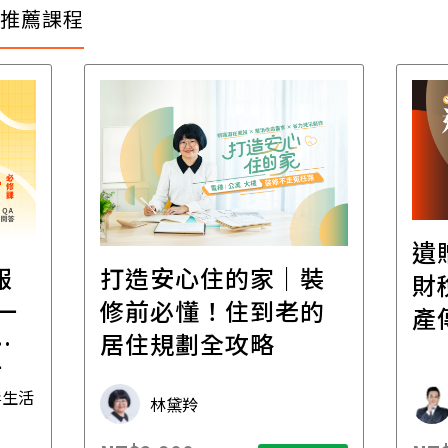
推薦課程
遺
報
打造安心住的家｜裝
財
一
修前必懂！住到老的
產
一
居住規劃全攻略
先
毒生活
林黛羚