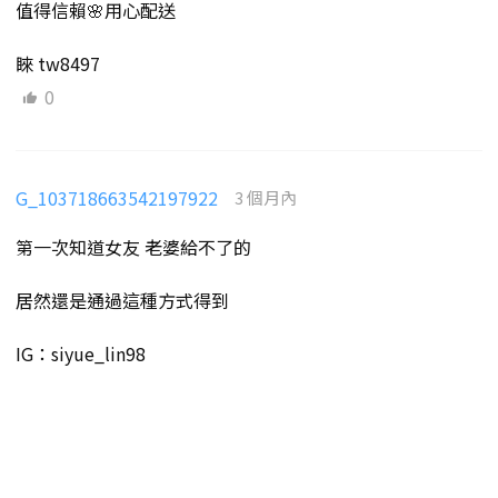
值得信賴🌸用心配送
睞 tw8497
0
G_103718663542197922
3 個月內
第一次知道女友 老婆給不了的
居然還是通過這種方式得到
IG：siyue_lin98
LINE：kk66534
大G：ky4573