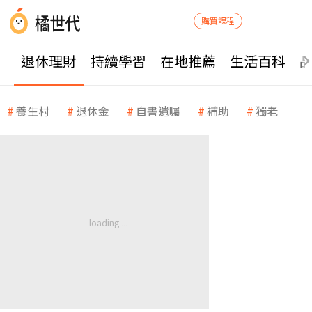
購買課程
退休理財
持續學習
在地推薦
生活百科
養生村
退休金
自書遺囑
補助
獨老