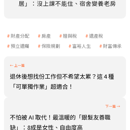
居」：沒上課不能住、宿舍變養老房
財產分配
房產
贈與稅
遺產稅
預立遺囑
保險規劃
富裕人生
財富傳承
退休後想找份工作但不希望太累？這 4 種
「可單獨作業」超適合！
不怕被 AI 取代！最溫暖的「銀髮友善職
缺」：8成是女性、自由度高