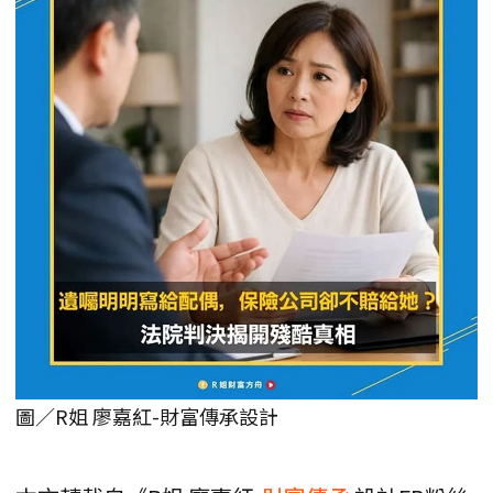
圖／R姐 廖嘉紅-財富傳承設計