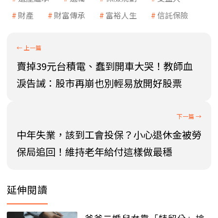
財產
財富傳承
富裕人生
信託保險
賣掉39元台積電、蠢到開車大哭！教師血
淚告誡：股市再崩也別輕易放開好股票
中年失業，該到工會投保？小心退休金被勞
保局追回！維持老年給付這樣做最穩
延伸閱讀
爸爸二婚兒女靠「特留分」搶