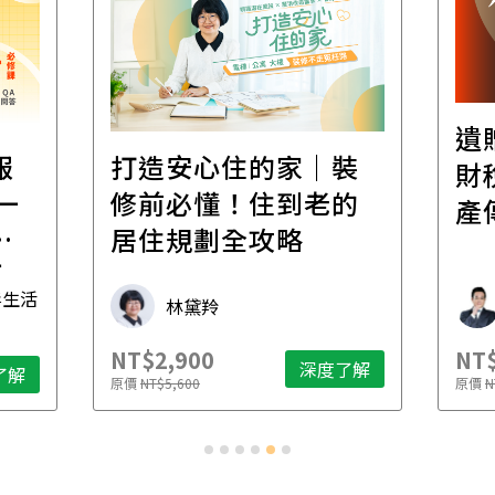
遺
報
打造安心住的家｜裝
財
一
修前必懂！住到老的
產
一
居住規劃全攻略
先
毒生活
林黛羚
NT$2,900
NT$
深度了解
了解
原價
NT$5,600
原價
N