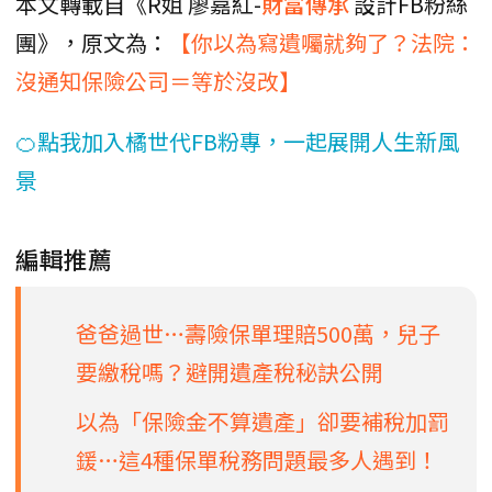
本文轉載自《R姐 廖嘉紅-
財富傳承
設計FB粉絲
團》，原文為：
【你以為寫遺囑就夠了？法院：
沒通知保險公司＝等於沒改】
🍊點我加入橘世代FB粉專，一起展開人生新風
景
編輯推薦
爸爸過世…壽險保單理賠500萬，兒子
要繳稅嗎？避開遺產稅秘訣公開
以為「保險金不算遺產」卻要補稅加罰
鍰…這4種保單稅務問題最多人遇到！