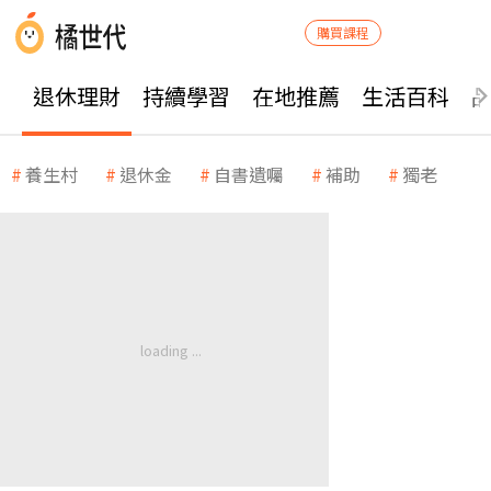
購買課程
退休理財
持續學習
在地推薦
生活百科
養生村
退休金
自書遺囑
補助
獨老