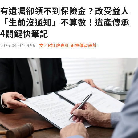
有遺囑卻領不到保險金？改受益人
「生前沒通知」不算數！遺產傳承
4關鍵快筆記
2026-04-07 09:56
文／R姐 廖嘉紅-財富傳承設計