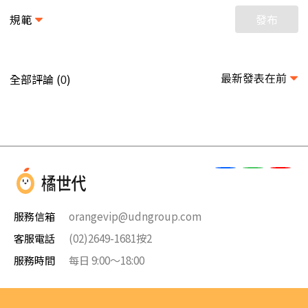
規範
發布
最新發表在前
全部評論 (
)
0
服務信箱
orangevip@udngroup.com
客服電話
(02)2649-1681按2
服務時間
每日 9:00～18:00