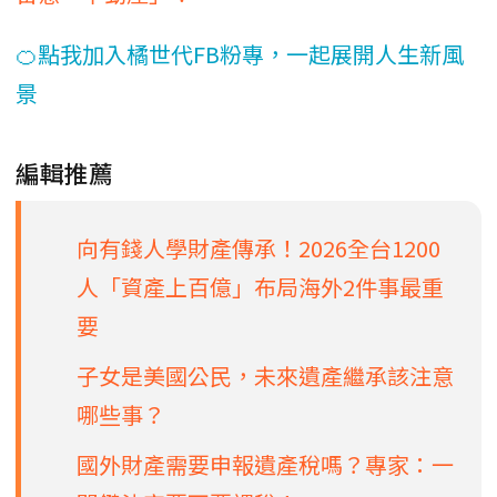
🍊點我加入橘世代FB粉專，一起展開人生新風
景
編輯推薦
向有錢人學財產傳承！2026全台1200
人「資產上百億」布局海外2件事最重
要
子女是美國公民，未來遺產繼承該注意
哪些事？
國外財產需要申報遺產稅嗎？專家：一