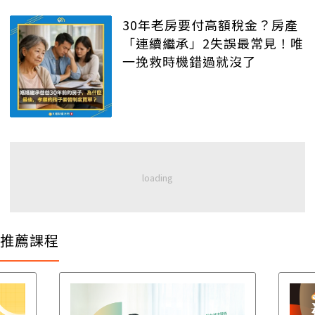
30年老房要付高額稅金？房產
「連續繼承」2失誤最常見！唯
一挽救時機錯過就沒了
推薦課程