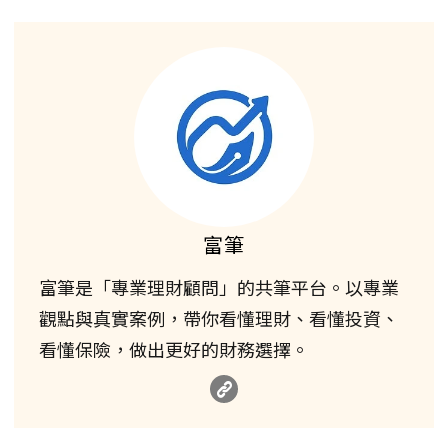
富筆
富筆是「專業理財顧問」的共筆平台。以專業
觀點與真實案例，帶你看懂理財、看懂投資、
看懂保險，做出更好的財務選擇。