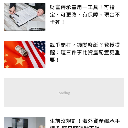
財富傳承善用一工具！可指
定、可更改、有保障、現金不
卡死！
戰爭開打，錢變廢紙？教授提
醒：這三件事比資產配置更重
要！
生前沒規劃！海外資產繼承手