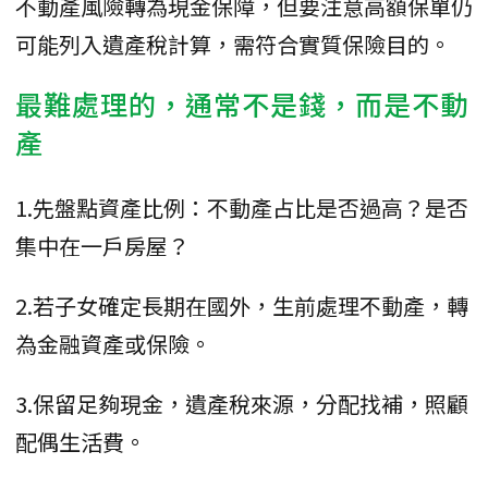
不動產風險轉為現金保障，但要注意高額保單仍
可能列入遺產稅計算，需符合實質保險目的。
最難處理的，通常不是錢，而是不動
產
1.先盤點資產比例：不動產占比是否過高？是否
集中在一戶房屋？
2.若子女確定長期在國外，生前處理不動產，轉
為金融資產或保險。
3.保留足夠現金，遺產稅來源，分配找補，照顧
配偶生活費。