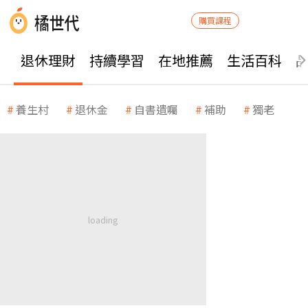
購買課程
退休理財
持續學習
在地推薦
生活百科
養生村
退休金
自書遺囑
補助
獨老