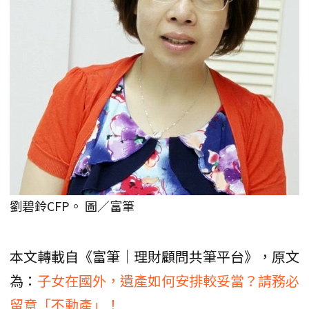
劉碧鈴CFP。 圖／富筆
本文轉載自《富筆｜理財顧問共筆平台》，原文
為：
子女在國外，遺產如何安排較妥當？請務必
留意「不動產」！