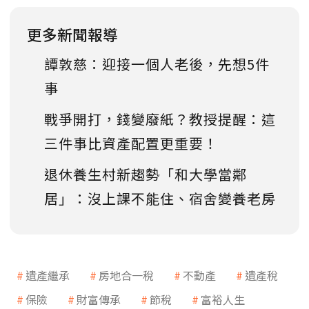
更多新聞報導
譚敦慈：迎接一個人老後，先想5件
事
戰爭開打，錢變廢紙？教授提醒：這
三件事比資產配置更重要！
退休養生村新趨勢「和大學當鄰
居」：沒上課不能住、宿舍變養老房
遺產繼承
房地合一稅
不動產
遺產稅
保險
財富傳承
節稅
富裕人生