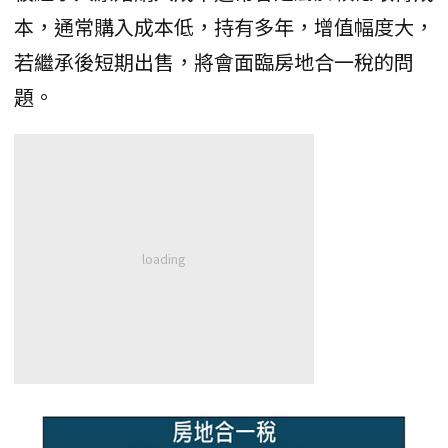
本，通常購入成本低，持有多年，增值幅度大，
若繼承後短期出售，將會面臨房地合一稅的問
題。