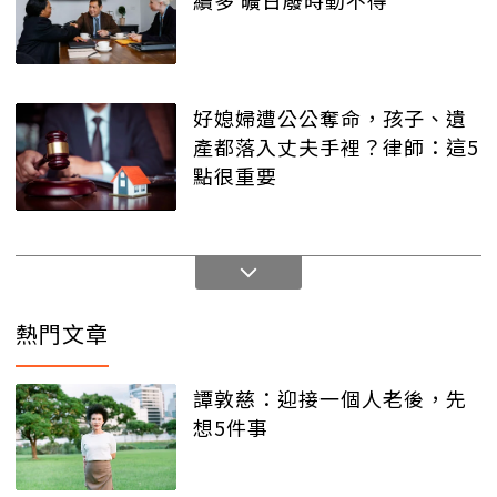
續多 曠日廢時動不得
好媳婦遭公公奪命，孩子、遺
產都落入丈夫手裡？律師：這5
點很重要
熱門文章
譚敦慈：迎接一個人老後，先
想5件事