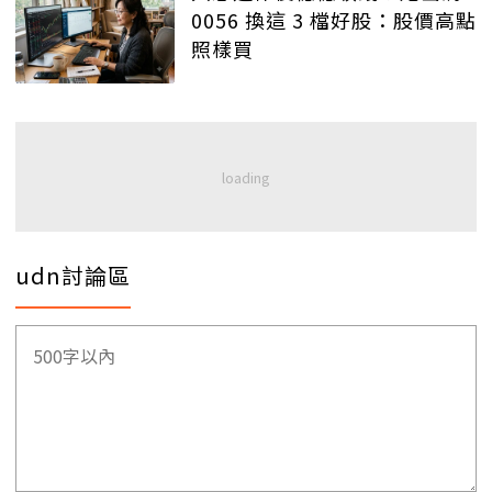
0056 換這 3 檔好股：股價高點
照樣買
udn討論區