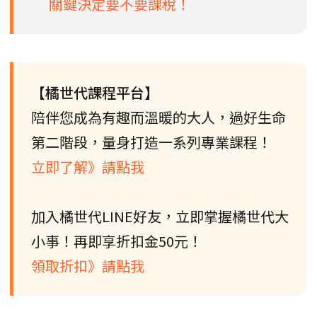
關鍵決定要不要課稅！
【橘世代課程平台】
陪伴您成為有趣而溫暖的大人，過好生命
第二階段，量身打造一系列專業課程！
立即了解》請點我
加入橘世代LINE好友，立即掌握橘世代大
小事！再即享折扣金50元！
領取折扣》請點我