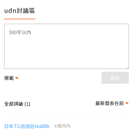
udn討論區
規範
發布
最新發表在前
全部評論 (
)
1
日本TG泡泡浴tea88k
4 個月內