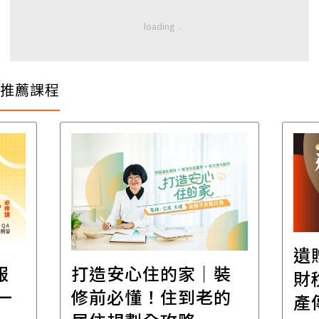
推薦課程
遺
報
打造安心住的家｜裝
財
一
修前必懂！住到老的
產