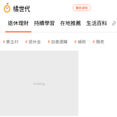
購買課程
退休理財
持續學習
在地推薦
生活百科
養生村
退休金
自書遺囑
補助
獨老