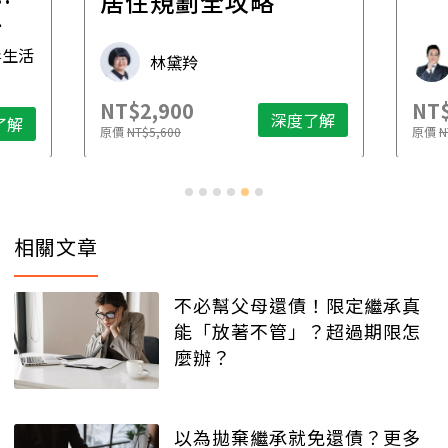
一
居住規劃全攻略
先
毒生活
林黛羚
NT$2,900
NT$
深度了解
了解
原價
NT$5,600
原價
N
相關文章
不必幫父母還債！限定繼承真
能「放著不管」？超過期限怎
麼辦？
以為拋棄繼承就免還債？更多