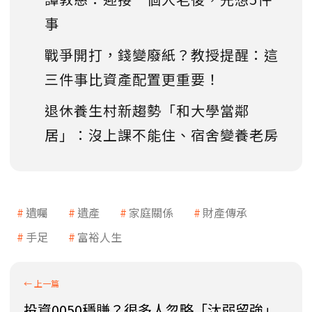
事
戰爭開打，錢變廢紙？教授提醒：這
三件事比資產配置更重要！
退休養生村新趨勢「和大學當鄰
居」：沒上課不能住、宿舍變養老房
遺囑
遺產
家庭關係
財產傳承
手足
富裕人生
投資0050穩賺？很多人忽略「汰弱留強」