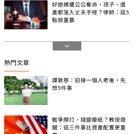
好媳婦遭公公奪命，孩子、遺
產都落入丈夫手裡？律師：這5
點很重要
熱門文章
譚敦慈：迎接一個人老後，先
想5件事
戰爭開打，錢變廢紙？教授提
醒：這三件事比資產配置更重