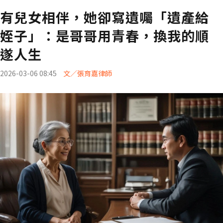
有兒女相伴，她卻寫遺囑「遺產給
姪子」：是哥哥用青春，換我的順
遂人生
2026-03-06 08:45
文／張育嘉律師