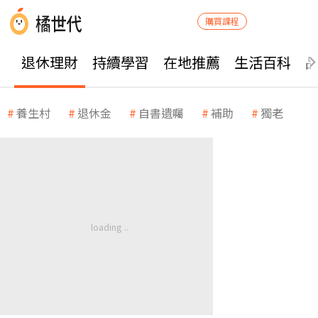
購買課程
退休理財
持續學習
在地推薦
生活百科
養生村
退休金
自書遺囑
補助
獨老