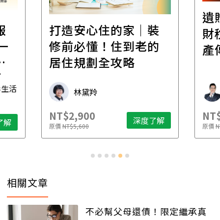
遺
報
打造安心住的家｜裝
財
一
修前必懂！住到老的
產
一
居住規劃全攻略
先
毒生活
林黛羚
NT$2,900
NT$
深度了解
了解
原價
NT$5,600
原價
N
相關文章
不必幫父母還債！限定繼承真