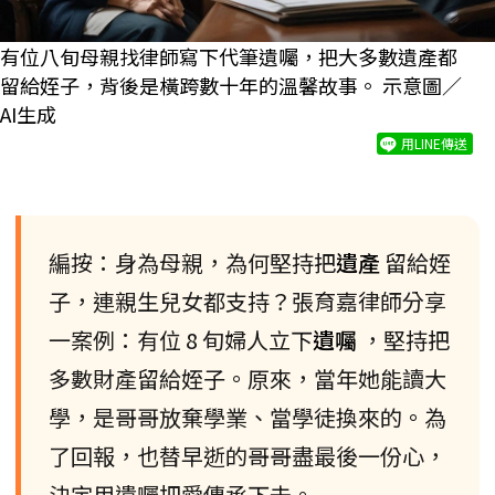
有位八旬母親找律師寫下代筆遺囑，把大多數遺產都
留給姪子，背後是橫跨數十年的溫馨故事。 示意圖／
AI生成
用LINE傳送
編按：身為母親，為何堅持把
遺產
留給姪
子，連親生兒女都支持？張育嘉律師分享
一案例：有位 8 旬婦人立下
遺囑
，堅持把
多數財產留給姪子。原來，當年她能讀大
學，是哥哥放棄學業、當學徒換來的。為
了回報，也替早逝的哥哥盡最後一份心，
決定用遺囑把愛傳承下去。