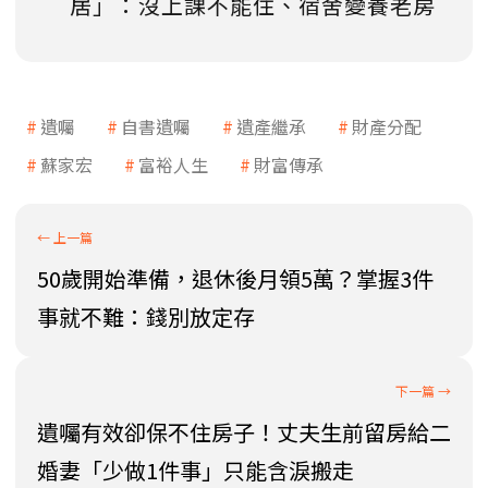
居」：沒上課不能住、宿舍變養老房
遺囑
自書遺囑
遺產繼承
財產分配
蘇家宏
富裕人生
財富傳承
50歲開始準備，退休後月領5萬？掌握3件
事就不難：錢別放定存
遺囑有效卻保不住房子！丈夫生前留房給二
婚妻「少做1件事」只能含淚搬走