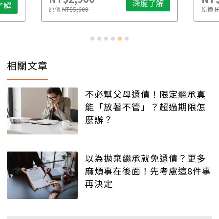
深度了解
了解
原價
NT$5,600
原價
N
相關文章
不必幫父母還債！限定繼承真
能「放著不管」？超過期限怎
麼辦？
以為拋棄繼承就免還債？更多
麻煩事在後面！先考慮這8件事
再決定