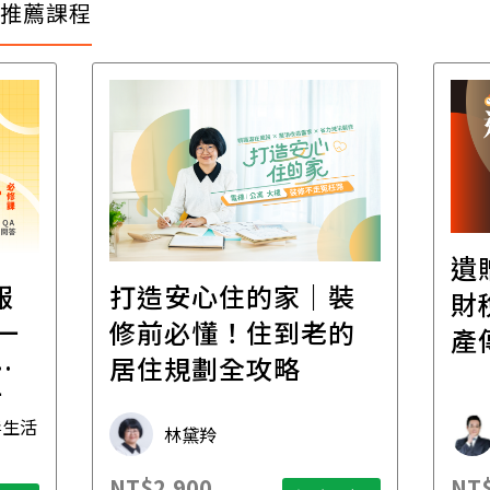
推薦課程
遺
報
打造安心住的家｜裝
財
一
修前必懂！住到老的
產
一
居住規劃全攻略
先
毒生活
林黛羚
NT$2,900
NT$