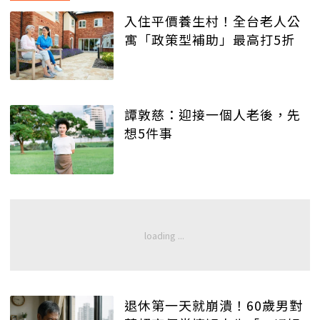
入住平價養生村！全台老人公
寓「政策型補助」最高打5折
譚敦慈：迎接一個人老後，先
想5件事
退休第一天就崩潰！60歲男對