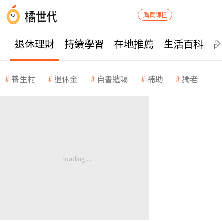
購買課程
退休理財
持續學習
在地推薦
生活百科
養生村
退休金
自書遺囑
補助
獨老