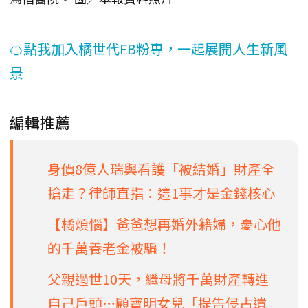
🍊點我加入橘世代FB粉專，一起展開人生新風
景
編輯推薦
身價8億人瑞與看護「被結婚」財產全
搶走？律師直指：這1事才是金錢核心
【橘煩惱】爸爸想再婚外籍婦，憂心他
的千萬養老金被騙！
父親過世10天，繼母將千萬財產轉進
自己戶頭…顧寶明女兒「提告侵占遺