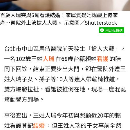
百歲人瑞突與6旬看護結婚！家屬質疑她覬覦上億家
產…醫院外上演搶人大戰。 示意圖／Shutterstock
用LINE傳送
台北市中山區馬偕醫院前天發生「搶人大戰」，
一名102歲王姓
人瑞
在68歲台籍賴姓
看護
的陪
同下回診，結束正要步出大門，卻在醫院外遭王
姓人瑞子女、孫子等10人等連人帶輪椅推離，
雙方爆發拉扯，看護被推倒在地，現場一度混亂
驚動警方到場。
事後查出，王姓人瑞今年初與照顧近20年的賴
姓看護登記
結婚
，但王姓人瑞的子女事前全然