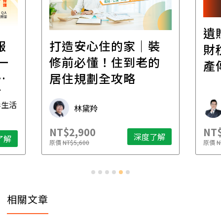
遺
報
打造安心住的家｜裝
財
一
修前必懂！住到老的
產
一
居住規劃全攻略
先
毒生活
林黛羚
NT$2,900
NT$
深度了解
了解
原價
NT$5,600
原價
N
相關文章