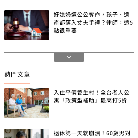
好媳婦遭公公奪命，孩子、遺
產都落入丈夫手裡？律師：這5
點很重要
熱門文章
入住平價養生村！全台老人公
寓「政策型補助」最高打5折
退休第一天就崩潰！60歲男對