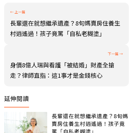
長輩還在就想繼承遺產？8旬媽賣房住養生
村逍遙過！孩子竟罵「自私老糊塗」
身價8億人瑞與看護「被結婚」財產全搶
走？律師直指：這1事才是金錢核心
延伸閱讀
長輩還在就想繼承遺產？8旬媽
賣房住養生村逍遙過！孩子竟
罵「自私老糊塗」