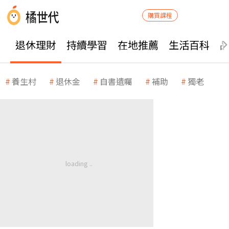
購買課程
退休理財
持續學習
在地推薦
生活百科
養生村
退休金
自書遺囑
補助
獨老