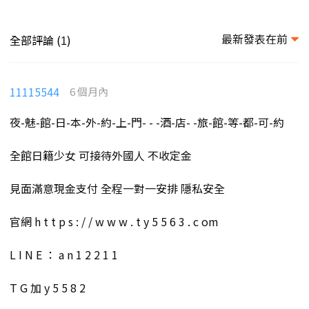
最新發表在前
全部評論 (
)
1
11115544
6 個月內
夜-魅-館-日-本-外-約-上-門- - -酒-店- -旅-館-等-都-可-約
全館日籍少女 可接待外國人 不收定金
見面滿意現金支付 全程一對一安排 隱私安全
官網 h t t p s : / / w w w . t y 5 5 6 3 . c om
L I N E ： a n 1 2 2 1 1
T G 加 y 5 5 8 2