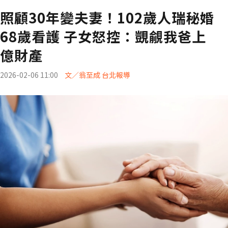
照顧30年變夫妻！102歲人瑞秘婚
68歲看護 子女怒控：覬覦我爸上
億財產
2026-02-06 11:00
文／翁至成 台北報導