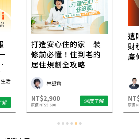
遺
報
打造安心住的家｜裝
財
一
修前必懂！住到老的
產
一
居住規劃全攻略
先
毒生活
林黛羚
NT$2,900
NT$
深度了解
了解
原價
NT$5,600
原價
N