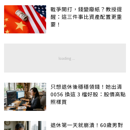
戰爭開打，錢變廢紙？教授提
醒：這三件事比資產配置更重
要！
只想退休後穩穩領錢！她出清
0056 換這 3 檔好股：股價高點
照樣買
退休第一天就崩潰！60歲男對