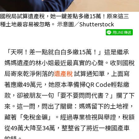
國稅局試算遺產稅，她一鍵差點多繳15萬！原來這三
種土地最容易被忽略。 示意圖／Shutterstock
用LINE傳送
「天啊！差一點就白白多繳15萬！」這是繼承
媽媽遺產的林小姐最近最真實的心聲。收到國稅
局寄來乾淨俐落的
遺產稅
試算通知單，上面寫
著應繳49萬元，她原本準備掃QR Code輕鬆繳
款，卻被朋友一句「要不要問問代書？」攔了下
來。這一問，問出了關鍵：媽媽留下的土地裡，
藏著「免稅金礦」。經過專業檢視與舉證，稅額
從49萬大降至34萬，整整省了將近一棟國產車
的錢。