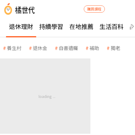
購買課程
退休理財
持續學習
在地推薦
生活百科
養生村
退休金
自書遺囑
補助
獨老