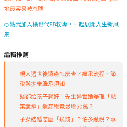
地最容易被忽略
🍊點我加入橘世代FB粉專，一起展開人生新風
景
編輯推薦
親人過世後遺產怎麼查？繼承流程、節
稅與拋棄繼承須知
錢都給孩子就好！先生過世她辦理「拋
棄繼承」遺產稅竟暴增50萬？
​子女結婚怎麼「送錢」？怕多繳稅？專