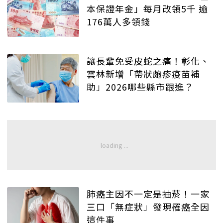
本保證年金」每月改領5千 逾
176萬人多領錢
讓長輩免受皮蛇之痛！彰化、
雲林新增「帶狀皰疹疫苗補
助」2026哪些縣市跟進？
肺癌主因不一定是抽菸！一家
三口「無症狀」發現罹癌全因
這件事