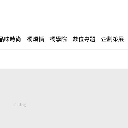
品味時尚
橘煩惱
橘學院
數位專題
企劃策展