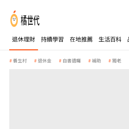
退休理財
持續學習
在地推薦
生活百科
養生村
退休金
自書遺囑
補助
獨老