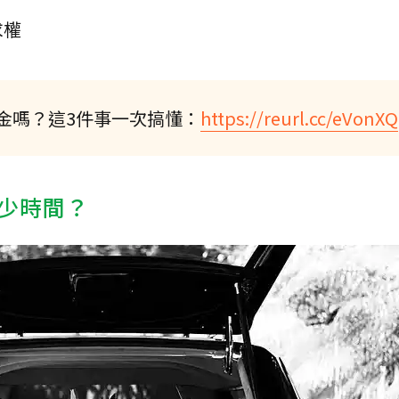
求權
金嗎？這3件事一次搞懂：
https://reurl.cc/eVonXQ
少時間？