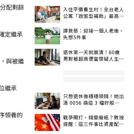
分配剩餘
入住平價養生村！全台老人
公寓「政策型補助」最高打
5折
譚敦慈：迎接一個人老後，
確定繼承
先想5件事
退休第一天就崩潰！60歲
男對著超商便當懷疑人生
出，與被繼
「一切好安靜」
位繼承
只想退休後穩穩領錢！她出
清 0056 換這 3 檔好股：
股價高點照樣買
序領養的
戰爭開打，錢變廢紙？教授
提醒：這三件事比資產配置
更重要！