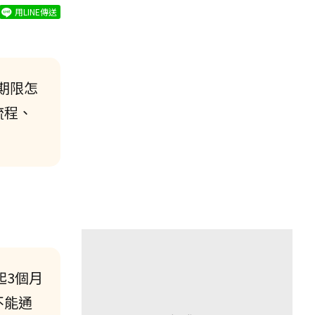
用LINE傳送
期限怎
流程、
起3個月
不能通