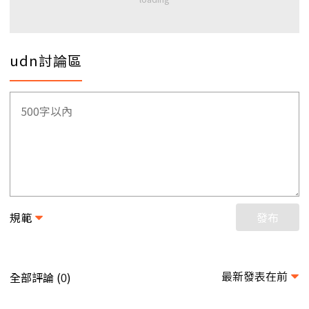
udn討論區
規範
發布
最新發表在前
全部評論 (
)
0