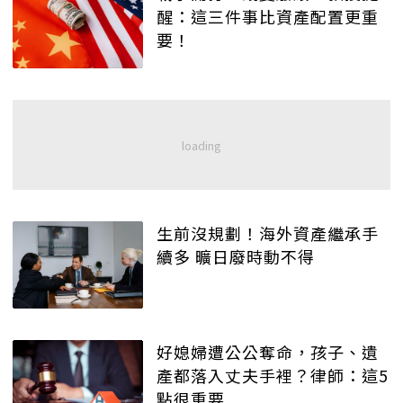
醒：這三件事比資產配置更重
要！
生前沒規劃！海外資產繼承手
續多 曠日廢時動不得
好媳婦遭公公奪命，孩子、遺
產都落入丈夫手裡？律師：這5
點很重要