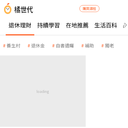
購買課程
退休理財
持續學習
在地推薦
生活百科
養生村
退休金
自書遺囑
補助
獨老