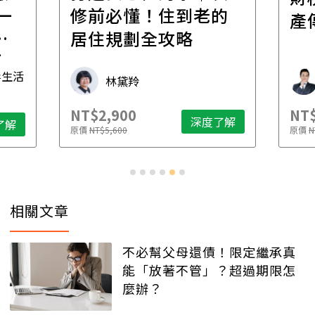
一
修前必懂！住到老的
產
一
居住規劃全攻略
先
毒生活
林黛羚
NT$2,900
NT$
深度了解
了解
原價
NT$5,600
原價
N
相關文章
不必幫父母還債！限定繼承真
能「放著不管」？超過期限怎
麼辦？