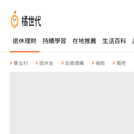
退休理財
持續學習
在地推薦
生活百科
養生村
退休金
自書遺囑
補助
獨老