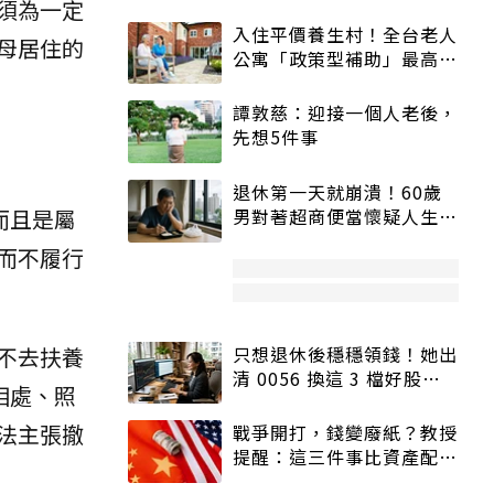
須為一定
入住平價養生村！全台老人
母居住的
公寓「政策型補助」最高打
5折
譚敦慈：迎接一個人老後，
先想5件事
退休第一天就崩潰！60歲
而且是屬
男對著超商便當懷疑人生
「一切好安靜」
而不履行
不去扶養
只想退休後穩穩領錢！她出
清 0056 換這 3 檔好股：
相處、照
股價高點照樣買
法主張撤
戰爭開打，錢變廢紙？教授
提醒：這三件事比資產配置
更重要！