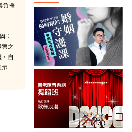
其負擔
贈與：
侵害之
權，自
表示