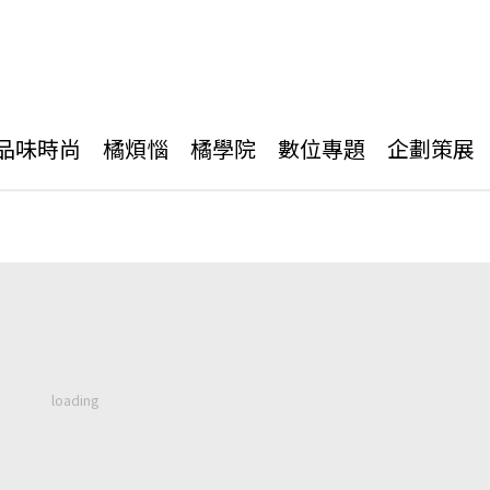
品味時尚
橘煩惱
橘學院
數位專題
企劃策展