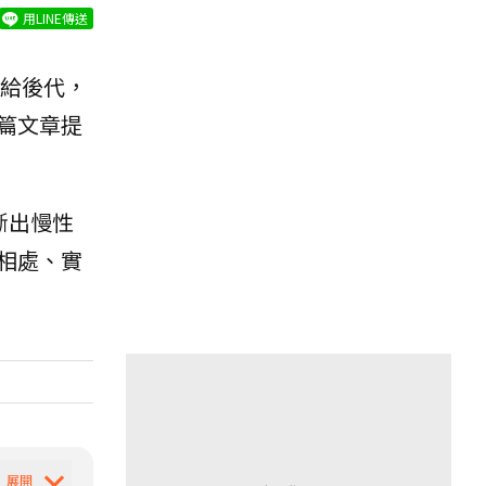
用LINE傳送
給後代，
篇文章提
斷出慢性
相處、實