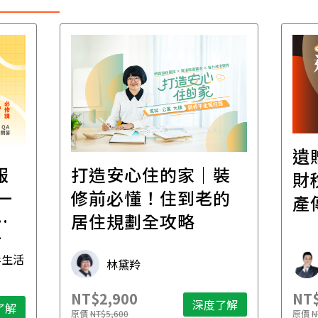
遺贈稅規劃
打造安心住的家｜裝
財稅專家親
修前必懂！住到老的
產傳承更有
居住規劃全攻略
林黛羚
財稅專家 
NT$2,900
NT$2,500
深度了解
原價
NT$5,600
原價
NT$4,888