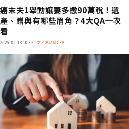
癌末夫1舉動讓妻多繳90萬稅！遺
產、贈與有哪些眉角？4大QA一次
看
2025-02-18 10:39
文／彭彩蓮CFP