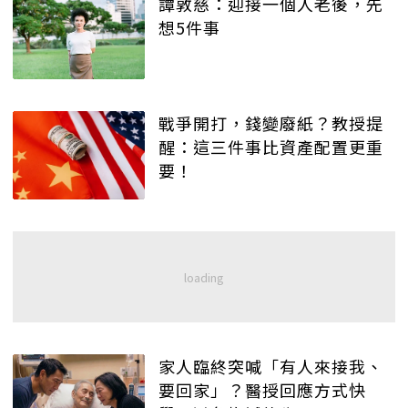
譚敦慈：迎接一個人老後，先
想5件事
戰爭開打，錢變廢紙？教授提
醒：這三件事比資產配置更重
要！
家人臨終突喊「有人來接我、
要回家」？醫授回應方式快