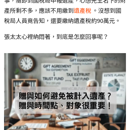
事，隨即到國稅局申報遺產，心想先生名下的財
產所剩不多，應該不用繳到
遺產稅
。沒想到國
稅局人員竟告知，還要繳納遺產稅約90萬元。
張太太心裡納悶著，到底是怎麼回事呢？