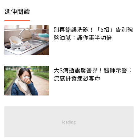
延伸閱讀
別再錯誤洗碗！「5招」告別碗
盤油膩：讓你事半功倍
大S病逝震驚醫界！醫師示警：
流感併發症恐奪命