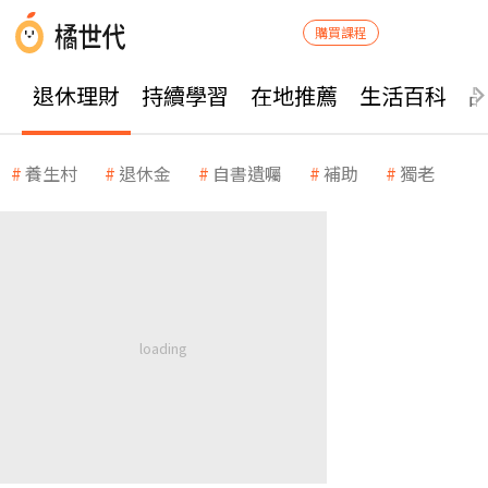
購買課程
退休理財
持續學習
在地推薦
生活百科
養生村
退休金
自書遺囑
補助
獨老