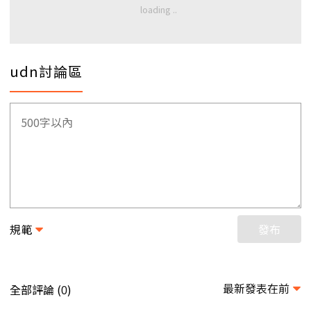
udn討論區
規範
發布
最新發表在前
全部評論 (
)
0