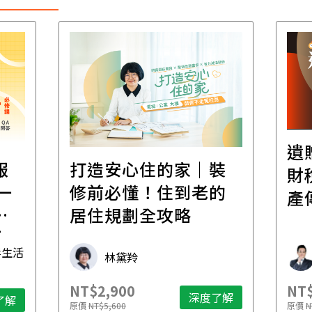
遺
報
打造安心住的家｜裝
財
一
修前必懂！住到老的
產
一
居住規劃全攻略
先
毒生活
林黛羚
NT$2,900
NT$
深度了解
了解
原價
NT$5,600
原價
N