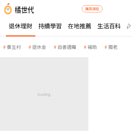
購買課程
退休理財
持續學習
在地推薦
生活百科
養生村
退休金
自書遺囑
補助
獨老