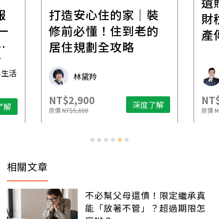
遺
報
打造安心住的家｜裝
財
一
修前必懂！住到老的
產
一
居住規劃全攻略
先
毒生活
林黛羚
NT$2,900
NT$
深度了解
了解
原價
NT$5,600
原價
N
相關文章
不必幫父母還債！限定繼承真
能「放著不管」？超過期限怎