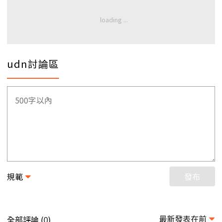
udn討論區
規範
發布
最新發表在前
全部評論 (
)
0