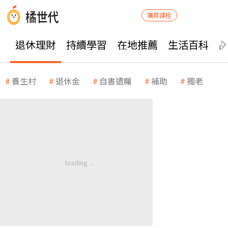
購買課程
退休理財
持續學習
在地推薦
生活百科
養生村
退休金
自書遺囑
補助
獨老