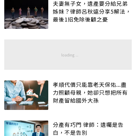
夫妻無子女，遺產要分給兄弟
姊妹？律師呂秋遠分享5解法，
最後1招免除後顧之憂
孝順代價只能靠老天保佑...盡
力照顧母親，她卻只想把所有
財產留給國外大孫
分產有巧門 律師：遺囑是告
白，不是告別