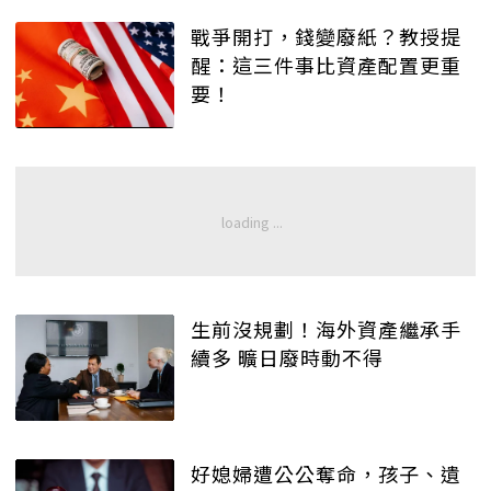
戰爭開打，錢變廢紙？教授提
醒：這三件事比資產配置更重
要！
生前沒規劃！海外資產繼承手
續多 曠日廢時動不得
好媳婦遭公公奪命，孩子、遺