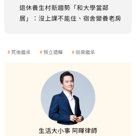
退休養生村新趨勢「和大學當鄰
居」：沒上課不能住、宿舍變養老房
死後繼承
預立遺囑
拋棄繼承
生活大小事 阿暉律師