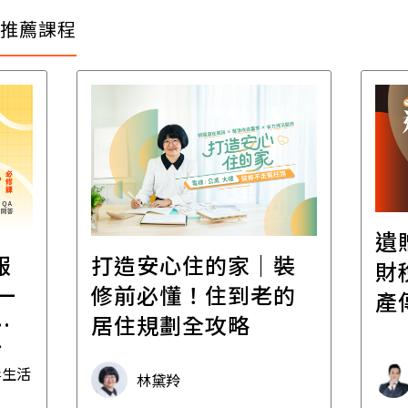
推薦課程
遺
報
打造安心住的家｜裝
財
一
修前必懂！住到老的
產
一
居住規劃全攻略
先
毒生活
林黛羚