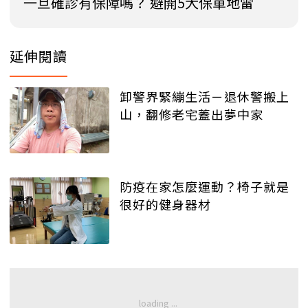
一旦確診有保障嗎？ 避開5大保單地雷
延伸閱讀
卸警界緊繃生活－退休警搬上
山，翻修老宅蓋出夢中家
防疫在家怎麼運動？椅子就是
很好的健身器材