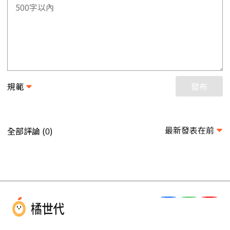
規範
發布
最新發表在前
全部評論 (
)
0