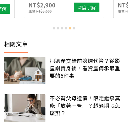
NT$2,900
NT$
深度了解
了解
原價
NT$5,600
原價
N
相關文章
把遺產交給前媳婦代管？從影
星謝賢身後，看資產傳承最重
要的5件事
不必幫父母還債！限定繼承真
能「放著不管」？超過期限怎
麼辦？