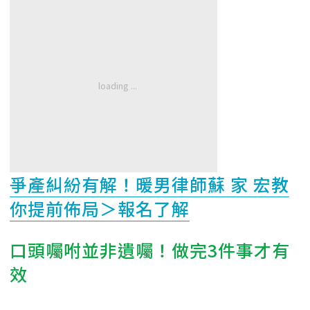
爭產糾紛有解！暖男律師蘇 家 宏教
你提前佈局＞報名了解
口頭囑咐並非遺囑！做完3件事才有
效