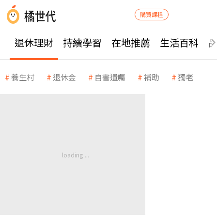
購買課程
退休理財
持續學習
在地推薦
生活百科
養生村
退休金
自書遺囑
補助
獨老