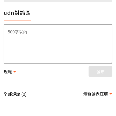
udn討論區
規範
發布
最新發表在前
全部評論 (
)
0