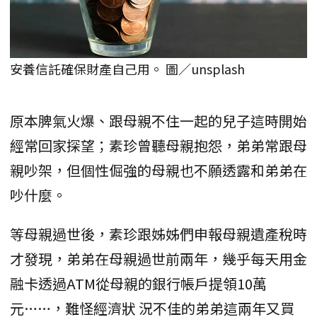
安養信託確保財產自己用。 圖／unsplash
原本脾氣火爆、跟母親不住一起的兒子這時開始
經常回家探望；素珍曾聽母親抱怨，弟弟常跟母
親吵架，但個性倔強的母親也不願透露和弟弟在
吵什麼。
等母親過世後，素珍跟姊姊們申報母親遺產稅時
才發現，弟弟在母親過世前兩年，幾乎每天用金
融卡透過ATM從母親的銀行帳戶提領10萬
元……，難怪經濟狀 況不佳的弟弟這兩年又買