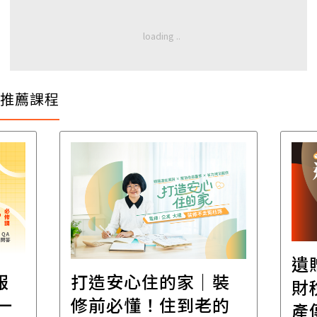
推薦課程
遺
報
打造安心住的家｜裝
財
一
修前必懂！住到老的
產