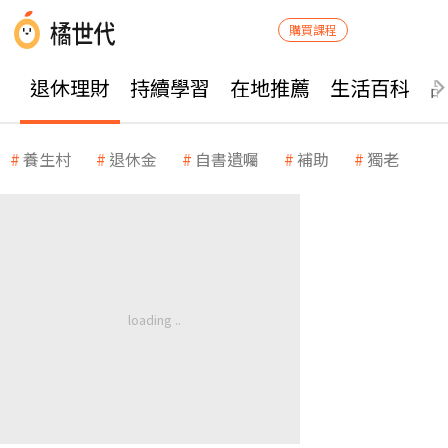
購買課程
退休理財
持續學習
在地推薦
生活百科
養生村
退休金
自書遺囑
補助
獨老