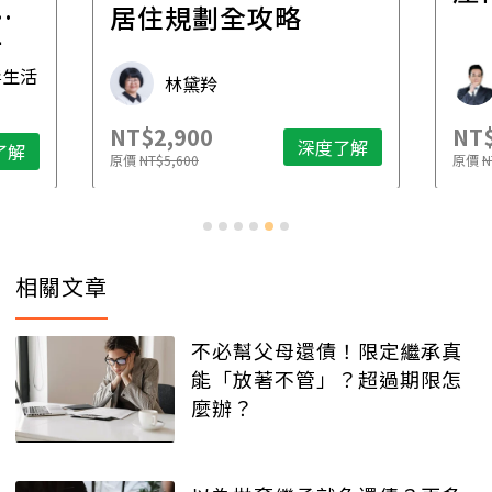
一
居住規劃全攻略
先
毒生活
林黛羚
NT$2,900
NT$
深度了解
了解
原價
NT$5,600
原價
N
相關文章
不必幫父母還債！限定繼承真
能「放著不管」？超過期限怎
麼辦？