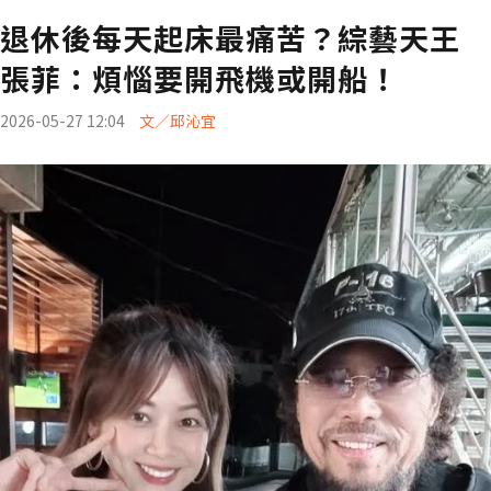
退休後每天起床最痛苦？綜藝天王
張菲：煩惱要開飛機或開船！
2026-05-27 12:04
文／邱沁宜