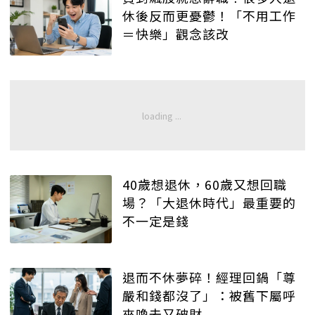
休後反而更憂鬱！「不用工作
＝快樂」觀念該改
40歲想退休，60歲又想回職
場？「大退休時代」最重要的
不一定是錢
退而不休夢碎！經理回鍋「尊
嚴和錢都沒了」：被舊下屬呼
來喚去又破財