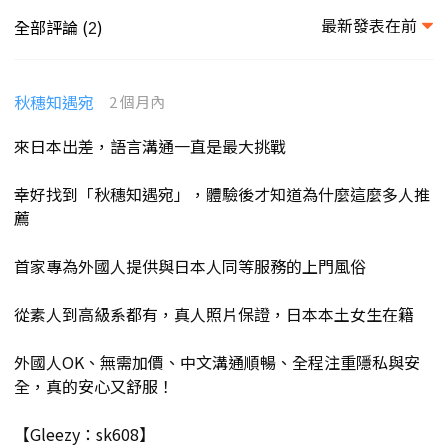
最新發表在前
全部評論 (
)
2
秋穗知遇宛
2 個月內
來日本出差，語言溝通一直是最大挑戰
幸好找到「秋穗知遇宛」，體驗後才知道為什麼這麼多人推
薦
首家專為外國人提供與日本人同等服務的上門風俗
從素人到高級系都有，真人照片保證，日本本土女生在籍
外國人OK、無需加價、中文溝通順暢、全程注重隱私與安
全，真的安心又舒服！
【Gleezy：sk608】