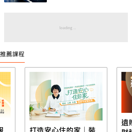
推薦課程
遺
報
打造安心住的家｜裝
財