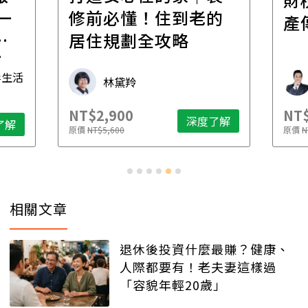
一
修前必懂！住到老的
產
一
居住規劃全攻略
先
毒生活
林黛羚
NT$2,900
NT$
深度了解
了解
原價
NT$5,600
原價
N
相關文章
退休後投資什麼最賺？健康、
人際都要有！老夫妻這樣過
「容貌年輕20歲」