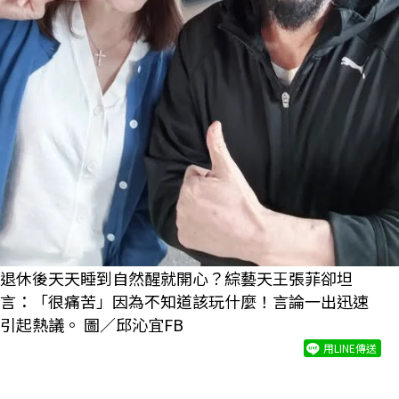
退休後天天睡到自然醒就開心？綜藝天王張菲卻坦
言：「很痛苦」因為不知道該玩什麼！言論一出迅速
引起熱議。 圖／邱沁宜FB
用LINE傳送