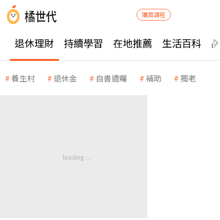
購買課程
退休理財
持續學習
在地推薦
生活百科
養生村
退休金
自書遺囑
補助
獨老