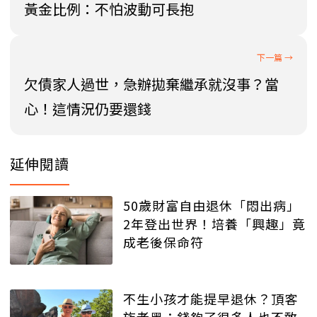
黃金比例：不怕波動可長抱
欠債家人過世，急辦拋棄繼承就沒事？當
心！這情況仍要還錢
延伸閱讀
50歲財富自由退休「悶出病」
2年登出世界！培養「興趣」竟
成老後保命符
不生小孩才能提早退休？頂客
族老黑：錢夠了很多人也不敢