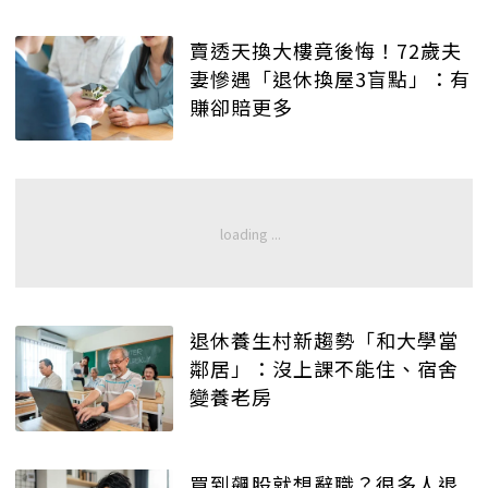
賣透天換大樓竟後悔！72歲夫
妻慘遇「退休換屋3盲點」：有
賺卻賠更多
退休養生村新趨勢「和大學當
鄰居」：沒上課不能住、宿舍
變養老房
買到飆股就想辭職？很多人退