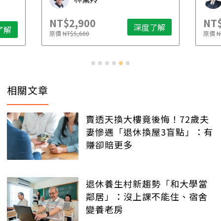
NT$2,900
NT$
深度了解
了解
原價
NT$5,600
原價
N
相關文章
賣透天換大樓竟後悔！72歲夫
妻慘遇「退休換屋3盲點」：有
賺卻賠更多
退休養生村新趨勢「和大學當
鄰居」：沒上課不能住、宿舍
變養老房