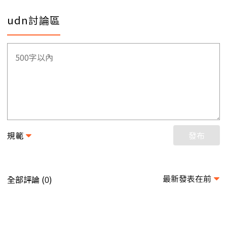
udn討論區
規範
發布
最新發表在前
全部評論 (
)
0