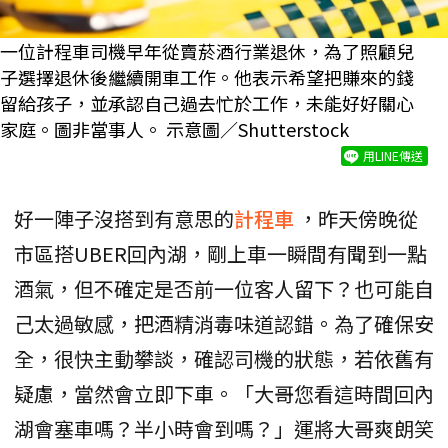
一位計程車司機早年從賣菸酒行業退休，為了照顧兒
子選擇退休後繼續開車工作。他表示希望把賺來的錢
留給孩子，並承認自己過去忙於工作，未能好好關心
家庭。圖非當事人。 示意圖／Shutterstock
用LINE傳送
好一陣子沒搭到有意思的
計程車
，昨天傍晚從
市區搭UBER回內湖，剛上車一瞬間有聞到一點
酒氣，但不確定是否前一位客人留下？也可能自
己太過敏感，把酒精消毒味道認錯。為了確保安
全，很快主動攀談，確認司機的狀態，若依舊有
疑慮，當然會立即下車。「大哥您看這時間回內
湖會塞車嗎？半小時會到嗎？」運將大哥爽朗笑