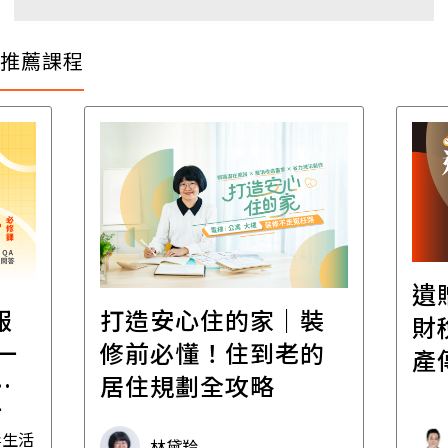
推薦課程
遺
報
打造安心住的家｜裝
財
一
修前必懂！住到老的
產
一
居住規劃全攻略
先
毒生活
林黛羚