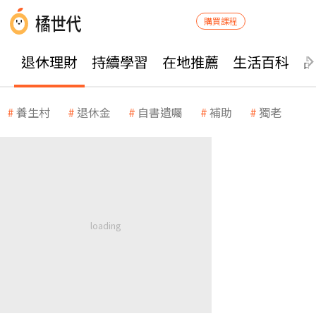
購買課程
退休理財
持續學習
在地推薦
生活百科
養生村
退休金
自書遺囑
補助
獨老