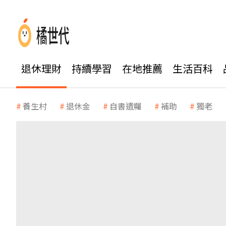
退休理財
持續學習
在地推薦
生活百科
養生村
退休金
自書遺囑
補助
獨老