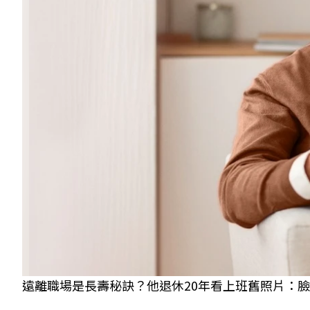
遠離職場是長壽秘訣？他退休20年看上班舊照片：臉色晦