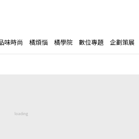
品味時尚
橘煩惱
橘學院
數位專題
企劃策展