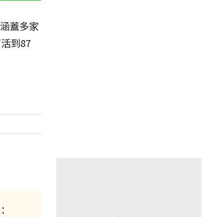
涵蓋多家
活到87
：