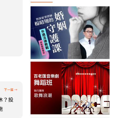
休？投
施