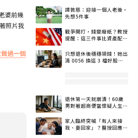
譚敦慈：迎接一個人老後，
老婆前幾
先想5件事
著照片我
戰爭開打，錢變廢紙？教授
提醒：這三件事比資產配置
更重要！
位做過一個
只想退休後穩穩領錢！她出
清 0056 換這 3 檔好股：
股價高點照樣買
退休第一天就崩潰！60歲
男對著超商便當懷疑人生
「一切好安靜」
家人臨終突喊「有人來接
我、要回家」？醫授回應方
式快學：避免抱憾終生