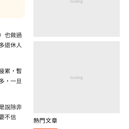
）也做過
多退休人
疲累，暫
多，一旦
是說除非
要不信
熱門文章