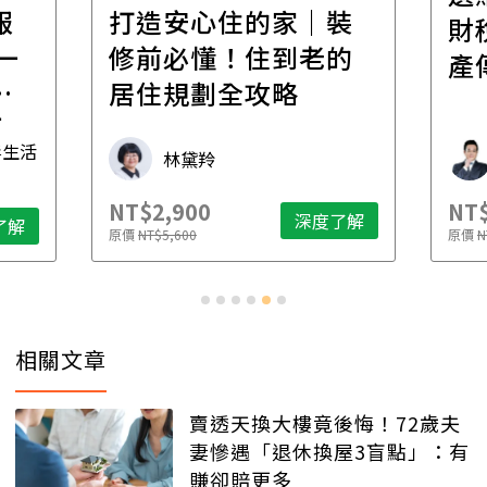
報
打造安心住的家｜裝
財
一
修前必懂！住到老的
產
一
居住規劃全攻略
先
毒生活
林黛羚
NT$2,900
NT$
深度了解
了解
原價
NT$5,600
原價
N
相關文章
賣透天換大樓竟後悔！72歲夫
妻慘遇「退休換屋3盲點」：有
賺卻賠更多