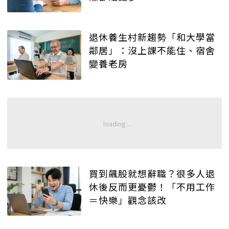
退休養生村新趨勢「和大學當
鄰居」：沒上課不能住、宿舍
變養老房
買到飆股就想辭職？很多人退
休後反而更憂鬱！「不用工作
＝快樂」觀念該改