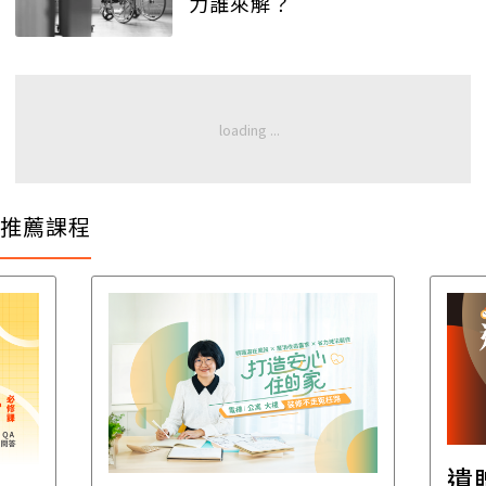
力誰來解？
推薦課程
遺