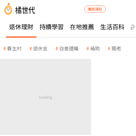
購買課程
退休理財
持續學習
在地推薦
生活百科
養生村
退休金
自書遺囑
補助
獨老