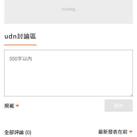
udn討論區
規範
發布
最新發表在前
全部評論 (
)
0