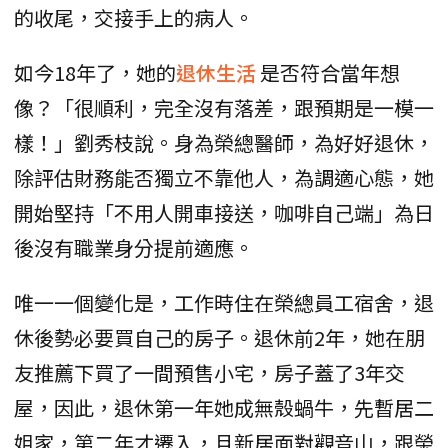
的收尾，交接手上的病人。
如今18年了，她的
退休生活
是否符合當年想
像？「很順利，完全沒有落差，跟預期是一模一
樣！」劉秀枝說。身為榮總醫師，為好好退休，
除評估財務能否獨立不靠他人，為調適心態，她
開始堅持「不用人開車接送，咖啡自己端」為日
後沒有職業身分提前適應。
唯一一個變化是，工作時住在榮總員工宿舍，退
休後勢必要買自己的房子。退休前2年，她在朋
友推薦下買了一間預售小宅，房子蓋了3年交
屋，因此，退休第一年她成無殼蝸牛，先暫居二
姐家，第二年才遷入，且新居面對觀音山，跟榮