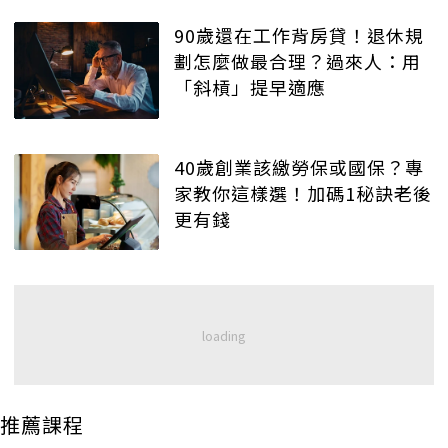
90歲還在工作背房貸！退休規
劃怎麼做最合理？過來人：用
「斜槓」提早適應
40歲創業該繳勞保或國保？專
家教你這樣選！加碼1秘訣老後
更有錢
推薦課程