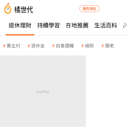
購買課程
退休理財
持續學習
在地推薦
生活百科
養生村
退休金
自書遺囑
補助
獨老