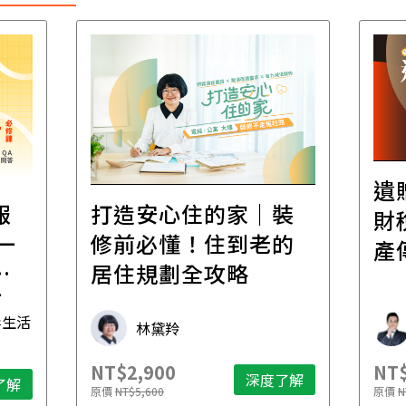
遺
報
打造安心住的家｜裝
財
一
修前必懂！住到老的
產
一
居住規劃全攻略
先
毒生活
林黛羚
NT$2,900
NT$
深度了解
了解
原價
NT$5,600
原價
N