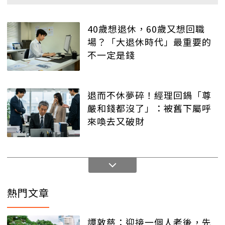
40歲想退休，60歲又想回職
場？「大退休時代」最重要的
不一定是錢
退而不休夢碎！經理回鍋「尊
嚴和錢都沒了」：被舊下屬呼
來喚去又破財
熱門文章
譚敦慈：迎接一個人老後，先