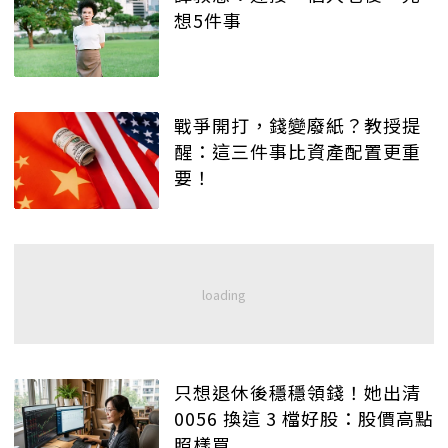
想5件事
戰爭開打，錢變廢紙？教授提
醒：這三件事比資產配置更重
要！
只想退休後穩穩領錢！她出清
0056 換這 3 檔好股：股價高點
照樣買