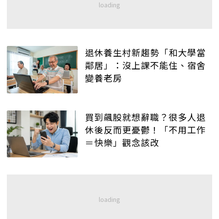
退休養生村新趨勢「和大學當
鄰居」：沒上課不能住、宿舍
變養老房
買到飆股就想辭職？很多人退
休後反而更憂鬱！「不用工作
＝快樂」觀念該改