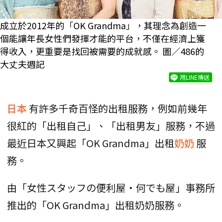
成立於2012年的「OK Grandma」，其理念為創造一
個能讓年長女性們發揮才能的平台，不僅在經濟上獲
得收入，更重要是找回被需要的成就感。 圖／486的
大丈夫週記
用LINE傳送
日本
有許多千奇百怪的出租服務，例如前幾年
很紅的「出租自己」、「出租男友」服務，不過
最近日本又興起「OK Grandma」出租
奶奶
服
務。
由「女性スタッフの便利屋・何でも屋」事務所
推出的「OK Grandma」出租奶奶服務。