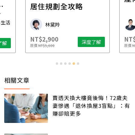
一
居住規劃全攻略
先
毒生活
林黛羚
NT$2,900
NT$
深度了解
了解
原價
NT$5,600
原價
N
相關文章
賣透天換大樓竟後悔！72歲夫
妻慘遇「退休換屋3盲點」：有
賺卻賠更多