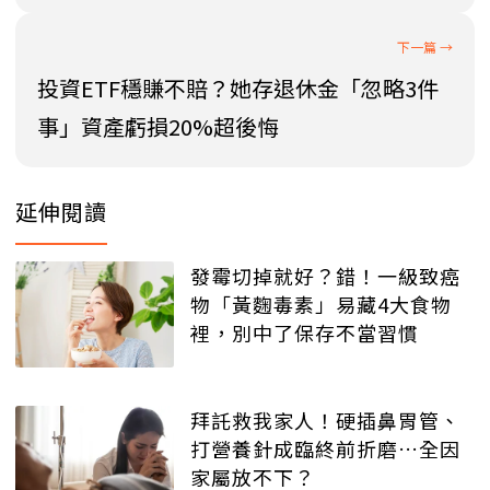
投資ETF穩賺不賠？她存退休金「忽略3件
事」資產虧損20%超後悔
延伸閱讀
發霉切掉就好？錯！一級致癌
物「黃麴毒素」易藏4大食物
裡，別中了保存不當習慣
拜託救我家人！硬插鼻胃管、
打營養針成臨終前折磨…全因
家屬放不下？