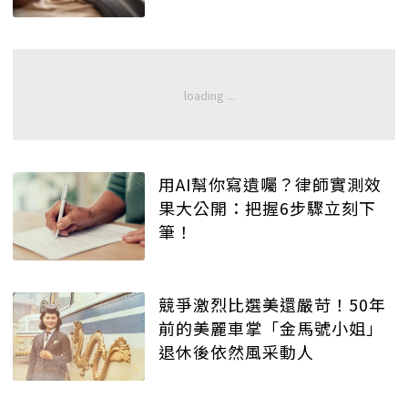
用AI幫你寫遺囑？律師實測效
果大公開：把握6步驟立刻下
筆！
競爭激烈比選美還嚴苛！50年
前的美麗車掌「金馬號小姐」
退休後依然風采動人