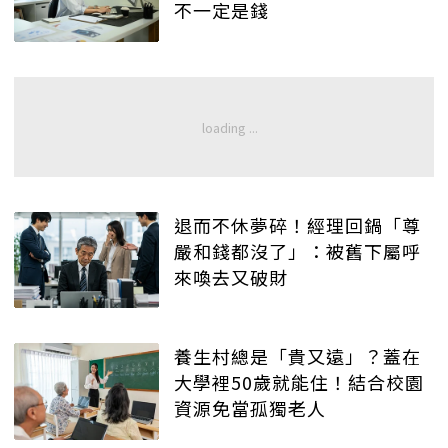
不一定是錢
退而不休夢碎！經理回鍋「尊
嚴和錢都沒了」：被舊下屬呼
來喚去又破財
養生村總是「貴又遠」？蓋在
大學裡50歲就能住！結合校園
資源免當孤獨老人