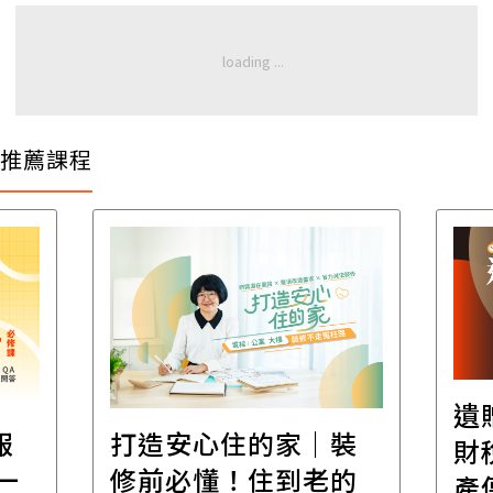
推薦課程
遺
報
打造安心住的家｜裝
財
一
修前必懂！住到老的
產