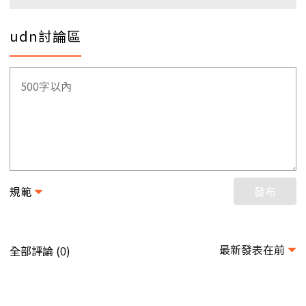
udn討論區
規範
發布
最新發表在前
全部評論 (
)
0