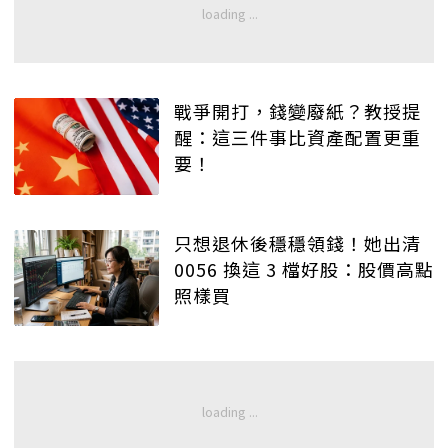
戰爭開打，錢變廢紙？教授提
醒：這三件事比資產配置更重
要！
只想退休後穩穩領錢！她出清
0056 換這 3 檔好股：股價高點
照樣買