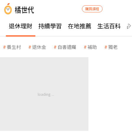
購買課程
退休理財
持續學習
在地推薦
生活百科
養生村
退休金
自書遺囑
補助
獨老