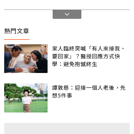
熱門文章
家人臨終突喊「有人來接我、
要回家」？醫授回應方式快
學：避免抱憾終生
譚敦慈：迎接一個人老後，先
想5件事