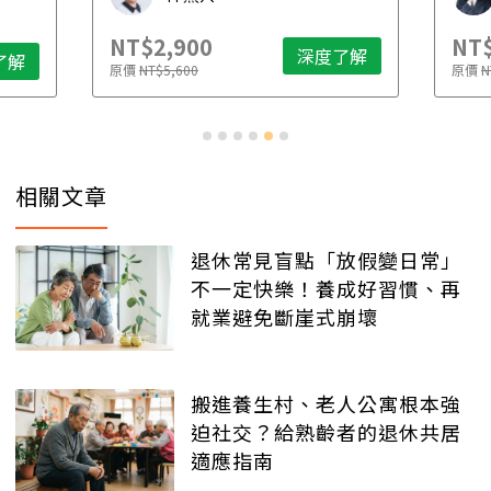
NT$2,900
NT$
深度了解
了解
原價
NT$5,600
原價
N
相關文章
退休常見盲點「放假變日常」
不一定快樂！養成好習慣、再
就業避免斷崖式崩壞
搬進養生村、老人公寓根本強
迫社交？給熟齡者的退休共居
適應指南