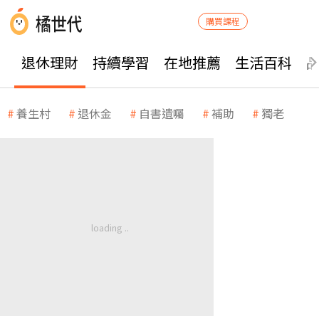
購買課程
退休理財
持續學習
在地推薦
生活百科
養生村
退休金
自書遺囑
補助
獨老