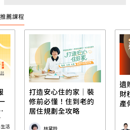
推薦課程
遺
報
打造安心住的家｜裝
財
一
修前必懂！住到老的
產
一
居住規劃全攻略
先
毒生活
林黛羚