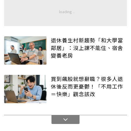
退休養生村新趨勢「和大學當
鄰居」：沒上課不能住、宿舍
變養老房
買到飆股就想辭職？很多人退
休後反而更憂鬱！「不用工作
＝快樂」觀念該改