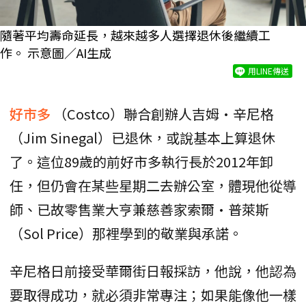
隨著平均壽命延長，越來越多人選擇退休後繼續工
作。 示意圖／AI生成
用LINE傳送
好市多
（Costco）聯合創辦人吉姆·辛尼格
（Jim Sinegal）已退休，或說基本上算退休
了。這位89歲的前好市多執行長於2012年卸
任，但仍會在某些星期二去辦公室，體現他從導
師、已故零售業大亨兼慈善家索爾·普萊斯
（Sol Price）那裡學到的敬業與承諾。
辛尼格日前接受華爾街日報採訪，他說，他認為
要取得成功，就必須非常專注；如果能像他一樣