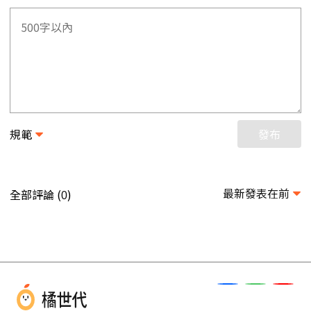
規範
發布
最新發表在前
全部評論 (
)
0