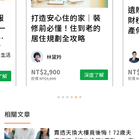
遺
報
打造安心住的家｜裝
財
一
修前必懂！住到老的
產
一
居住規劃全攻略
先
毒生活
林黛羚
NT$2,900
NT$
深度了解
了解
原價
NT$5,600
原價
N
相關文章
賣透天換大樓竟後悔！72歲夫