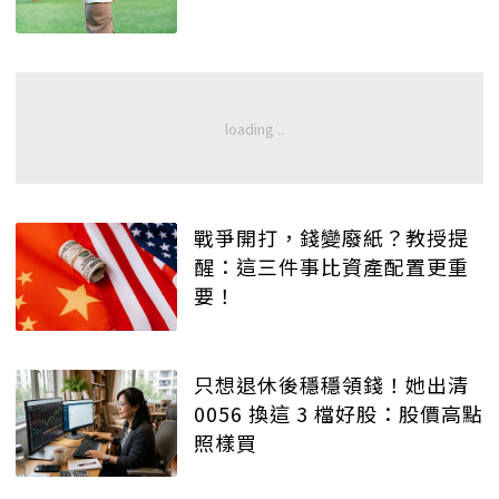
戰爭開打，錢變廢紙？教授提
醒：這三件事比資產配置更重
要！
只想退休後穩穩領錢！她出清
0056 換這 3 檔好股：股價高點
照樣買