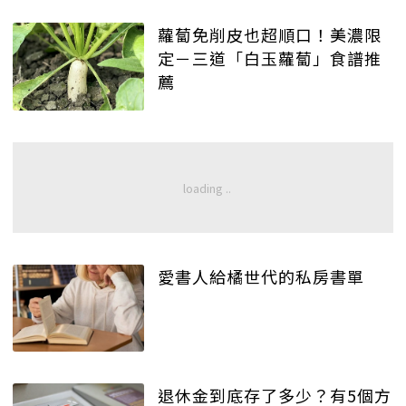
蘿蔔免削皮也超順口！美濃限
定－三道「白玉蘿蔔」食譜推
薦
愛書人給橘世代的私房書單
退休金到底存了多少？有5個方