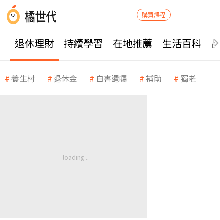
購買課程
退休理財
持續學習
在地推薦
生活百科
養生村
退休金
自書遺囑
補助
獨老