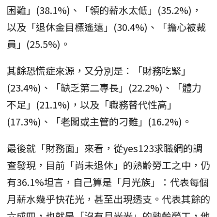
困難」(38.1%)、「領的薪水太低」(35.2%)，
以及「退休金目標遙遠」(30.4%)、「擔心被裁
員」(25.5%)。
其餘恐慌症來源，又分別是：「財務吃緊」
(23.4%)、「缺乏第二專長」(22.2%)、「體力
不足」(21.1%)，以及「職務替代性高」
(17.3%)、「老闆或主管的刁難」(16.2%)。
最後就「財務面」來看，從yes123求職網的調
查發現，目前「尚未退休」的熟齡勞工之中，仍
有36.1%坦言，自己算是「月光族」：代表每個
月薪水幾乎快花光，甚至出現透支。代表其餘的
六成四，也就是「沒有月光光」的熟齡勞工，他