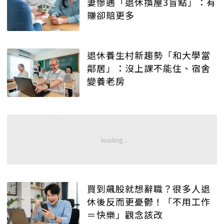
妻慘遇「退休換屋3盲點」：有
賺卻賠更多
退休養生村新趨勢「和大學當
鄰居」：沒上課不能住、宿舍
變養老房
買到飆股就想辭職？很多人退
休後反而更憂鬱！「不用工作
＝快樂」觀念該改