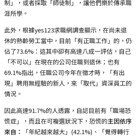
制」，或者採取「師徒制」，讓他們樂於傳承職
涯所學。
此外，根據yes123求職網調查顯示，在尚未退
休的熟齡勞工當中，目前「有正職工作」的，仍
佔了73.6%：這其中卻有高達八成一評估，自己
「不可以」在現在的公司任職到退休；也有
69.1%指出，任職公司今年在徵才時，「有出
現」聘用無經驗的新人，來「取代」資深員工的
情況。
因此高達91.7%的人透露，自認目前有「職場恐
慌症」，而且在可複選狀況下，恐慌的
主因依序
來自：
「年紀越來越大」(42.1%)、「覺得轉行