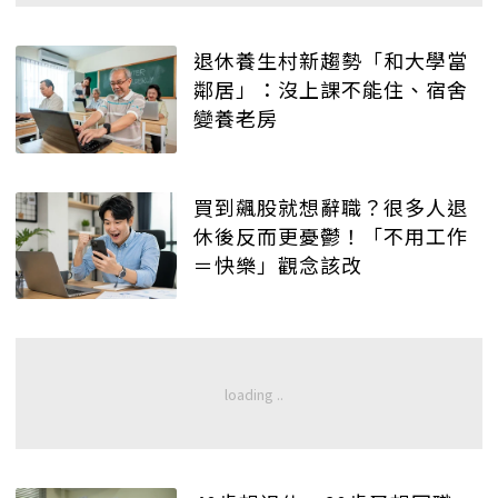
退休養生村新趨勢「和大學當
鄰居」：沒上課不能住、宿舍
變養老房
買到飆股就想辭職？很多人退
休後反而更憂鬱！「不用工作
＝快樂」觀念該改