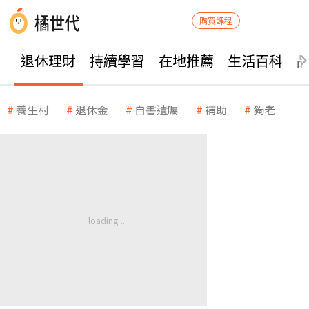
購買課程
退休理財
持續學習
在地推薦
生活百科
養生村
退休金
自書遺囑
補助
獨老