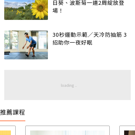
日葵、波斯菊一連2周綻放登
場！
30秒運動示範／天冷防抽筋 3
招助你一夜好眠
推薦課程