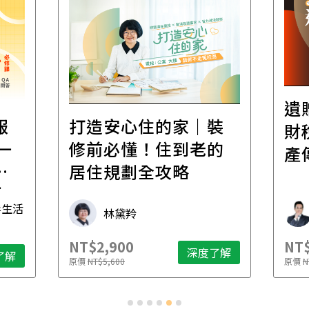
遺
報
打造安心住的家｜裝
財
一
修前必懂！住到老的
產
一
居住規劃全攻略
先
毒生活
林黛羚
NT$2,900
NT$
深度了解
了解
原價
NT$5,600
原價
N