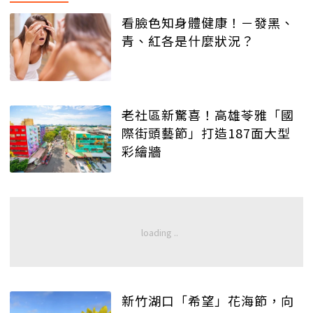
看臉色知身體健康！－發黑、
青、紅各是什麼狀況？
老社區新驚喜！高雄苓雅「國
際街頭藝節」打造187面大型
彩繪牆
新竹湖口「希望」花海節，向