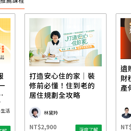
推薦課程
遺
報
打造安心住的家｜裝
財
一
修前必懂！住到老的
產
一
居住規劃全攻略
先
毒生活
林黛羚
NT$2,900
NT$
深度了解
了解