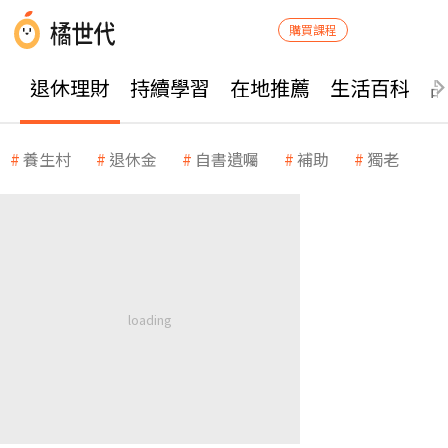
購買課程
退休理財
持續學習
在地推薦
生活百科
養生村
退休金
自書遺囑
補助
獨老