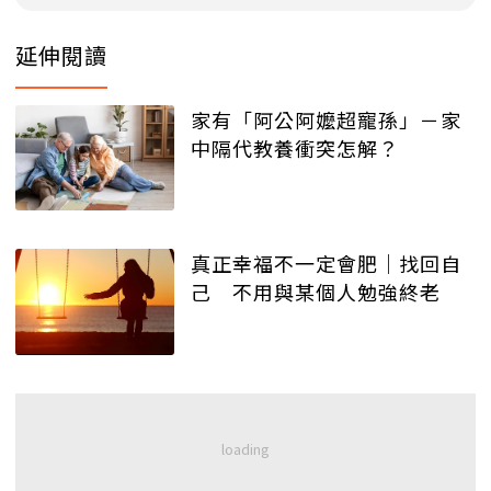
延伸閱讀
家有「阿公阿嬤超寵孫」－家
中隔代教養衝突怎解？
真正幸福不一定會肥｜找回自
己 不用與某個人勉強終老