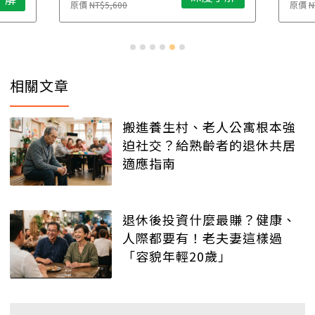
原價
NT$5,600
原價
N
相關文章
搬進養生村、老人公寓根本強
迫社交？給熟齡者的退休共居
適應指南
退休後投資什麼最賺？健康、
人際都要有！老夫妻這樣過
「容貌年輕20歲」