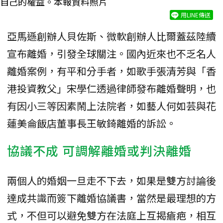
自己的權益。本報資料照片
用LINE傳送
亞馬遜創辦人貝佐斯、微軟創辦人比爾蓋茲陸續
宣布離婚，引發全球關注。國內近來也不乏名人
離婚案例，有平和分手者，如歌手張清芳與「香
港投資教父」宋學仁透過律師發布離婚聲明，也
有因小三等因素鬧上法院者，如藝人何如芸與花
蓮美侖飯店董事長王敏錡離婚的訴訟。
協議不成 可調解離婚或判決離婚
兩個人的婚姻一旦走不下去，如果是雙方討論後
達成共識而簽下離婚協議書，當然是最理想的方
式，不但可以避免雙方在法庭上互揭瘡疤，相互