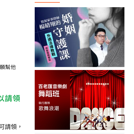
願幫他
以請領
可請領，