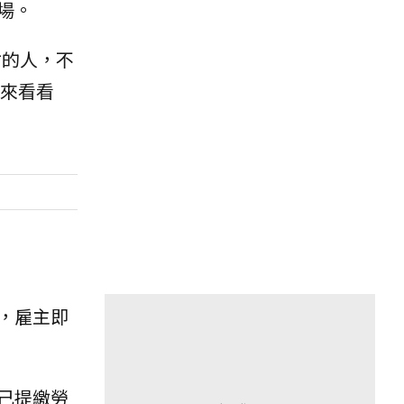
場。
付的人，不
來看看
，雇主即
己提繳勞