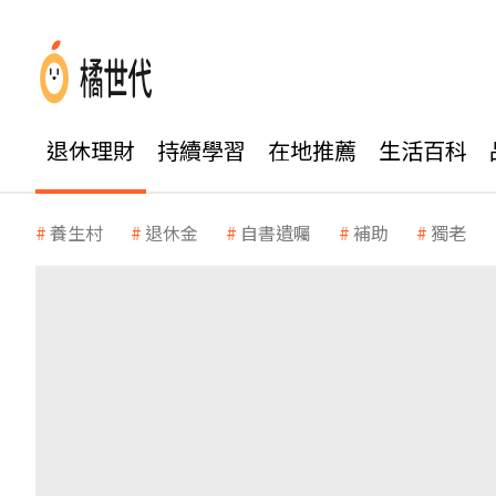
退休理財
持續學習
在地推薦
生活百科
養生村
退休金
自書遺囑
補助
獨老