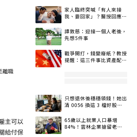
家人臨終突喊「有人來接
我、要回家」？醫授回應方
式快學：避免抱憾終生
譚敦慈：迎接一個人老後，
先想5件事
戰爭開打，錢變廢紙？教授
提醒：這三件事比資產配置
更重要！
至離職
只想退休後穩穩領錢！她出
清 0056 換這 3 檔好股：
股價高點照樣買
65歲以上就業人口暴增
雇主可以
84%！雲林企業搶留老員
關給付保
工：穩定性高、經驗豐富