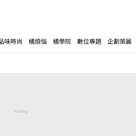
品味時尚
橘煩惱
橘學院
數位專題
企劃策展