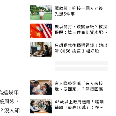
譚敦慈：迎接一個人老後，
先想5件事
戰爭開打，錢變廢紙？教授
提醒：這三件事比資產配置
更重要！
只想退休後穩穩領錢！她出
清 0056 換這 3 檔好股：
股價高點照樣買
家人臨終突喊「有人來接
我、要回家」？醫授回應方
為這幾年
式快學：避免抱憾終生
統風險，
45歲以上政府送錢！職訓
補助「最高10萬」：在
？沒人知
職、待業都能申請