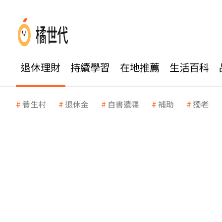
退休理財
持續學習
在地推薦
生活百科
養生村
退休金
自書遺囑
補助
獨老