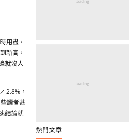
時用盡，
到新高，
邊就沒人
2.8%，
有些讀者甚
速結論就
熱門文章