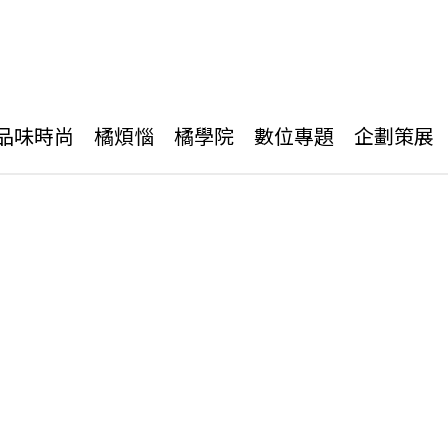
品味時尚
橘煩惱
橘學院
數位專題
企劃策展