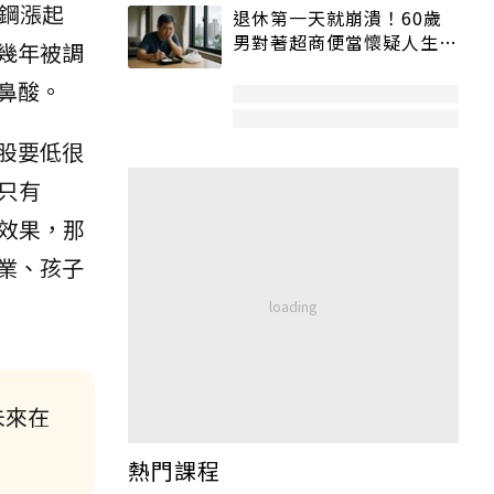
鋼漲起
退休第一天就崩潰！60歲
男對著超商便當懷疑人生
幾年被調
「一切好安靜」
鼻酸。
股要低很
只有
效果，那
業、孩子
未來在
熱門課程