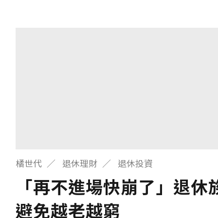
橘世代
退休理財
退休投資
「再不進場快崩了」退休族
避免越老越窮