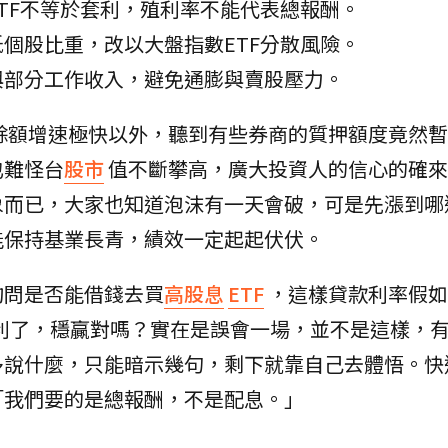
TF不等於套利，殖利率不能代表總報酬。
個股比重，改以大盤指數ETF分散風險。
與部分工作收入，避免通膨與賣股壓力。
餘額增速極快以外，聽到有些券商的質押額度竟然暫
也難怪台
股市
值不斷攀高，廣大投資人的信心的確來
象而已，大家也知道泡沫有一天會破，可是先漲到哪
能保持基業長青，績效一定起起伏伏。
詢問是否能借錢去買
高股息
ETF
，這樣貸款利率假如才
套利了，穩贏對嗎？實在是誤會一場，並不是這樣，
多說什麼，只能暗示幾句，剩下就靠自己去體悟。快
「我們要的是總報酬，不是配息。」