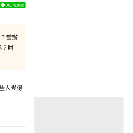
用LINE傳送
？當辦
嗎？財
些人覺得