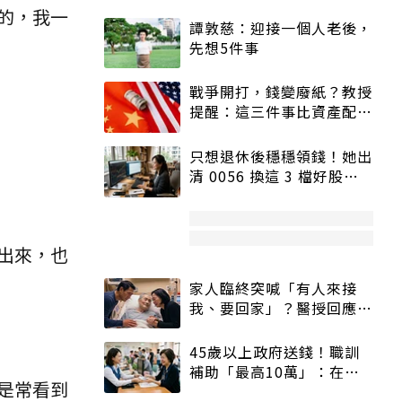
的，我一
譚敦慈：迎接一個人老後，
先想5件事
戰爭開打，錢變廢紙？教授
提醒：這三件事比資產配置
更重要！
只想退休後穩穩領錢！她出
清 0056 換這 3 檔好股：
股價高點照樣買
出來，也
家人臨終突喊「有人來接
我、要回家」？醫授回應方
式快學：避免抱憾終生
45歲以上政府送錢！職訓
補助「最高10萬」：在
是常看到
職、待業都能申請