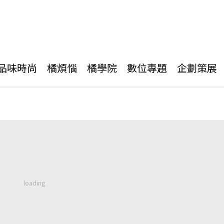
品味時尚
橘煩惱
橘學院
數位專題
企劃策展