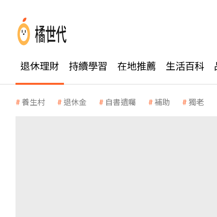
退休理財
持續學習
在地推薦
生活百科
養生村
退休金
自書遺囑
補助
獨老