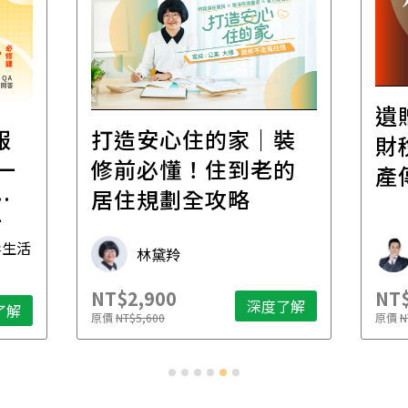
遺贈稅規劃直播課│
｜裝
財稅專家親授，讓資
老的
產傳承更有效率
財稅專家 朱家棟
NT$2,500
N
度了解
深度了解
原價
NT$4,888
原