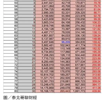
圖／泰北哥聊財經