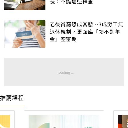
長：不能違逆釋憲
老後貧窮恐成常態…3成勞工無
退休規劃，更面臨「領不到年
金」空窗期
推薦課程