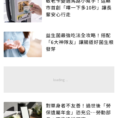
敬老卡變過馬路小幫手！這縣
市首創「嗶一下多10秒」讓長
輩安心行走
益生菌最強吃法全攻略！搭配
「6大神隊友」讓腸道好菌生根
發芽
對單身者不友善！過世後「勞
保遺屬年金」恐充公…勞動部