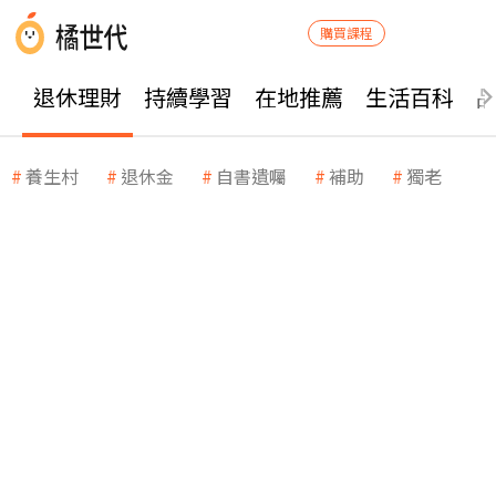
購買課程
退休理財
持續學習
在地推薦
生活百科
養生村
退休金
自書遺囑
補助
獨老