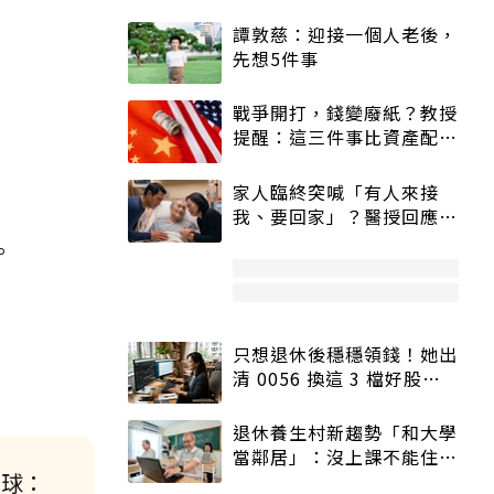
譚敦慈：迎接一個人老後，
先想5件事
戰爭開打，錢變廢紙？教授
提醒：這三件事比資產配置
更重要！
家人臨終突喊「有人來接
我、要回家」？醫授回應方
式快學：避免抱憾終生
。
只想退休後穩穩領錢！她出
清 0056 換這 3 檔好股：
股價高點照樣買
退休養生村新趨勢「和大學
當鄰居」：沒上課不能住、
雪球：
宿舍變養老房