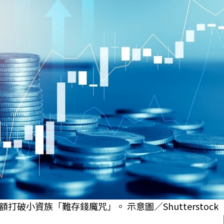
額打破小資族「難存錢魔咒」。 示意圖／Shutterstock