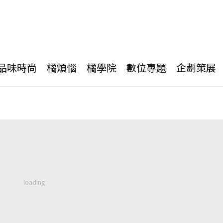
品味時尚
橘煩惱
橘學院
數位專題
企劃策展