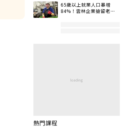
65歲以上就業人口暴增
84%！雲林企業搶留老員
工：穩定性高、經驗豐富
熱門課程