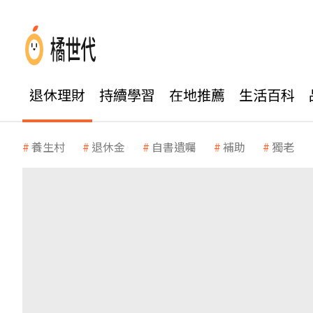
退休理財
持續學習
在地推薦
生活百科
養生村
退休金
自書遺囑
補助
獨老